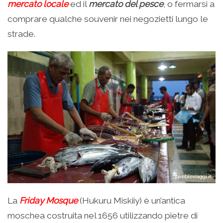
mercato locale
ed il
mercato del pesce
, o fermarsi a
comprare qualche souvenir nei negozietti lungo le
strade.
La
Friday Mosque
(Hukuru Miskiiy) è un’antica
moschea costruita nel 1656 utilizzando pietre di