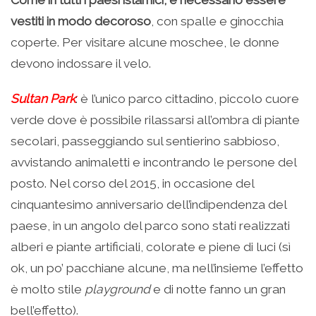
Come in tutti i paesi islamici, è necessario essere
vestiti in modo decoroso
, con spalle e ginocchia
coperte. Per visitare alcune moschee, le donne
devono indossare il velo.
Sultan Park
: è l’unico parco cittadino, piccolo cuore
verde dove è possibile rilassarsi all’ombra di piante
secolari, passeggiando sul sentierino sabbioso,
avvistando animaletti e incontrando le persone del
posto. Nel corso del 2015, in occasione del
cinquantesimo anniversario dell’indipendenza del
paese, in un angolo del parco sono stati realizzati
alberi e piante artificiali, colorate e piene di luci (sì
ok, un po’ pacchiane alcune, ma nell’insieme l’effetto
è molto stile
playground
e di notte fanno un gran
bell’effetto).