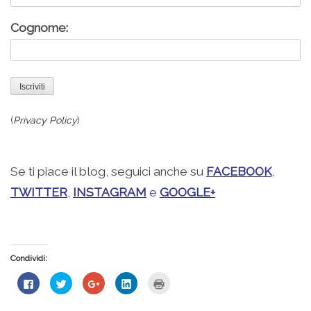
Cognome:
(
Privacy Policy
)
Se ti piace il blog, seguici anche su
FACEBOOK
,
TWITTER
,
INSTAGRAM
e
GOOGLE+
Condividi:
Fai
Fai
Fai
Fai
Fai
clic
clic
clic
clic
clic
per
qui
qui
qui
qui
condividere
per
per
per
per