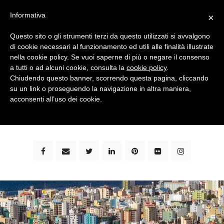
Informativa
×
Questo sito o gli strumenti terzi da questo utilizzati si avvalgono
di cookie necessari al funzionamento ed utili alle finalità illustrate
nella cookie policy. Se vuoi saperne di più o negare il consenso
a tutti o ad alcuni cookie, consulta la
cookie policy
.
Chiudendo questo banner, scorrendo questa pagina, cliccando
su un link o proseguendo la navigazione in altra maniera,
bimbi e viaggi - family travel blog: community #1 in
acconsenti all’uso dei cookie.
italia e guida completa per viaggiare con i bambini -
by milena marchioni