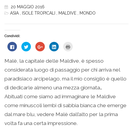
20 MAGGIO 2016
ASIA
,
ISOLE TROPICALI
,
MALDIVE
,
MONDO
Condividi:
Fai
Fai
Fai
Fai
Fai
clic
clic
clic
clic
clic
per
qui
qui
qui
qui
condividere
per
per
per
per
su
condividere
condividere
condividere
stampare
Malè, la capitale delle Maldive, è spesso
Facebook
su
su
su
(Si
(Si
Twitter
Google+
LinkedIn
apre
considerata luogo di passaggio per chi arriva nel
apre
(Si
(Si
(Si
in
in
apre
apre
apre
una
una
in
in
in
nuova
paradisiaco arcipelago, ma il mio consiglio è quello
nuova
una
una
una
finestra)
finestra)
nuova
nuova
nuova
di dedicarle almeno una mezza giornata…
finestra)
finestra)
finestra)
Abituati come siamo ad immaginare le Maldive
come minuscoli lembi di sabbia bianca che emerge
dal mare blu, vedere Malè dall’alto per la prima
volta fa una certa impressione.