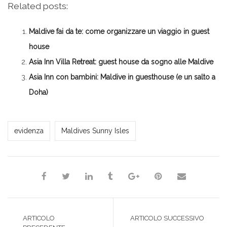
su
condividere
condividere
condividere
stampare
Related posts:
Facebook
su
su
su
(Si
(Si
Twitter
Google+
LinkedIn
apre
apre
(Si
(Si
(Si
in
in
apre
apre
apre
una
Maldive fai da te: come organizzare un viaggio in guest
una
in
in
in
nuova
nuova
una
una
una
finestra)
finestra)
nuova
nuova
nuova
house
finestra)
finestra)
finestra)
Asia Inn Villa Retreat: guest house da sogno alle Maldive
Asia Inn con bambini: Maldive in guesthouse (e un salto a
Doha)
Milena Marchioni
evidenza
Maldives Sunny Isles
ARTICOLO
ARTICOLO SUCCESSIVO