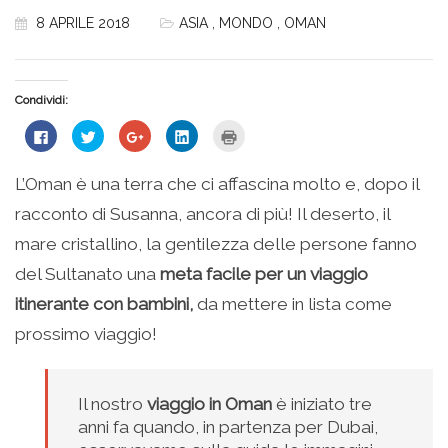
8 APRILE 2018
ASIA
,
MONDO
,
OMAN
Condividi:
Fai
Fai
Fai
Fai
Fai
clic
clic
clic
clic
clic
per
qui
qui
qui
qui
condividere
per
per
per
per
su
condividere
condividere
condividere
stampare
L’Oman è una terra che ci affascina molto e, dopo il
Facebook
su
su
su
(Si
(Si
Twitter
Google+
LinkedIn
apre
racconto di Susanna, ancora di più! Il deserto, il
apre
(Si
(Si
(Si
in
in
apre
apre
apre
una
una
in
in
in
nuova
mare cristallino, la gentilezza delle persone fanno
nuova
una
una
una
finestra)
finestra)
nuova
nuova
nuova
del Sultanato una
meta facile per un viaggio
finestra)
finestra)
finestra)
itinerante con bambini,
da mettere in lista come
prossimo viaggio!
Il nostro
viaggio in Oman
è iniziato tre
anni fa quando, in partenza per Dubai,