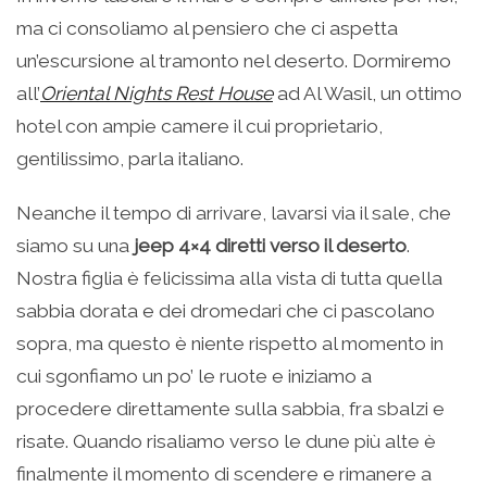
ma ci consoliamo al pensiero che ci aspetta
un’escursione al tramonto nel deserto. Dormiremo
all’
Oriental Nights Rest House
ad Al Wasil, un ottimo
hotel con ampie camere il cui proprietario,
gentilissimo, parla italiano.
Neanche il tempo di arrivare, lavarsi via il sale, che
siamo su una
jeep 4×4 diretti verso il deserto
.
Nostra figlia è felicissima alla vista di tutta quella
sabbia dorata e dei dromedari che ci pascolano
sopra, ma questo è niente rispetto al momento in
cui sgonfiamo un po’ le ruote e iniziamo a
procedere direttamente sulla sabbia, fra sbalzi e
risate. Quando risaliamo verso le dune più alte è
finalmente il momento di scendere e rimanere a