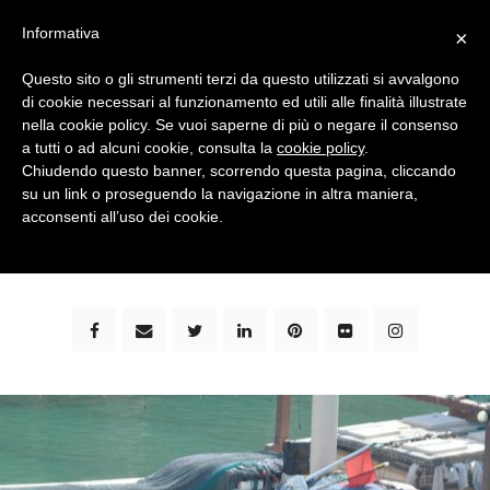
Informativa
×
Questo sito o gli strumenti terzi da questo utilizzati si avvalgono
di cookie necessari al funzionamento ed utili alle finalità illustrate
nella cookie policy. Se vuoi saperne di più o negare il consenso
a tutti o ad alcuni cookie, consulta la
cookie policy
.
Chiudendo questo banner, scorrendo questa pagina, cliccando
su un link o proseguendo la navigazione in altra maniera,
bimbi e viaggi - family travel blog: community #1 in
acconsenti all’uso dei cookie.
italia e guida completa per viaggiare con i bambini -
by milena marchioni