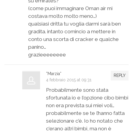
su emirates?
(come puoi immaginare Oman air mi
costava molto molto meno…)
qualsiasi dritta tu voglia darmi sarà ben
gradita. intanto comincio a mettere in
conto una scorta di cracker e qualche
panino…
grazieeeeeeee
*Marzia*
REPLY
4 febbraio 2015 at 09:31
Probabilmente sono stata
sfortunata io e l’opzione cibo bimbi
non era prevista sui miei voli…
probabilmente se te l’hanno fatta
selezionare c’è. Io ho notato che
c’erano altri bimbi, ma non è