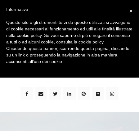
Informativa
×
Questo sito o gli strumenti terzi da questo utilizzati si avvalgono
di cookie necessari al funzionamento ed utili alle finalità illustrate
nella cookie policy. Se vuoi saperne di più o negare il consenso
a tutti o ad alcuni cookie, consulta la
cookie policy
.
Chiudendo questo banner, scorrendo questa pagina, cliccando
su un link o proseguendo la navigazione in altra maniera,
bimbi e viaggi - family travel blog: community #1 in
acconsenti all’uso dei cookie.
italia e guida completa per viaggiare con i bambini -
by milena marchioni