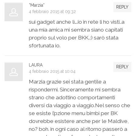
*Marzia*
REPLY
4 febbraio 2015 at 09:32
sui gadget anche lì….io in rete li ho visti..a
una mia amica mi sembra siano capitati
proprio sul volo per BKK..:) sarò stata
sfortunata io.
LAURA
REPLY
4 febbraio 2015 at 10:04
Marzia grazie sei stata gentile a
rispondermi. Sinceramente mi sembra
strano che adottino comportamenti
diversi da viaggio a viaggio.Nel senso che
se esiste l’pzione menu bimbi per BK
dovrebbe esistere anche per le Maldive,
no? boh. in ogni caso al ritorno passerò a