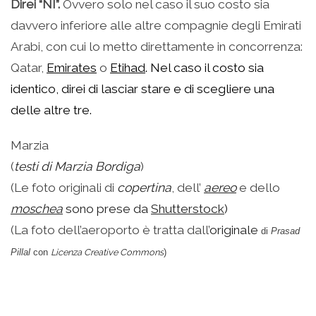
Direi “NI”.
Ovvero solo nel caso il suo costo sia
davvero inferiore alle altre compagnie degli Emirati
Arabi, con cui lo metto direttamente in concorrenza:
Qatar,
Emirates
o
Etihad
. Nel caso il costo sia
identico, direi di lasciar stare e di scegliere una
delle altre tre.
Marzia
(
testi di Marzia Bordiga
)
(Le foto originali di
copertina
, dell’
aereo
e dello
moschea
sono prese da
Shutterstock
)
(La foto dell’aeroporto è tratta dall’
originale
di
Prasad
Pillal
con
Licenza Creative Commons
)
.