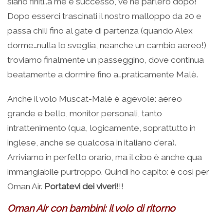
siano finiti..a me è successo, ve ne parlerò dopo!
Dopo esserci trascinati il nostro malloppo da 20 e
passa chili fino al gate di partenza (quando Alex
dorme…nulla lo sveglia, neanche un cambio aereo!)
troviamo finalmente un passeggino, dove continua
beatamente a dormire fino a…praticamente Malè.
Anche il volo Muscat-Malè è agevole: aereo
grande e bello, monitor personali, tanto
intrattenimento (qua, logicamente, soprattutto in
inglese, anche se qualcosa in italiano c’era).
Arriviamo in perfetto orario, ma il cibo è anche qua
immangiabile purtroppo. Quindi ho capito: è così per
Oman Air.
Portatevi dei viveri
!!!
Oman Air con bambini: il volo di ritorno