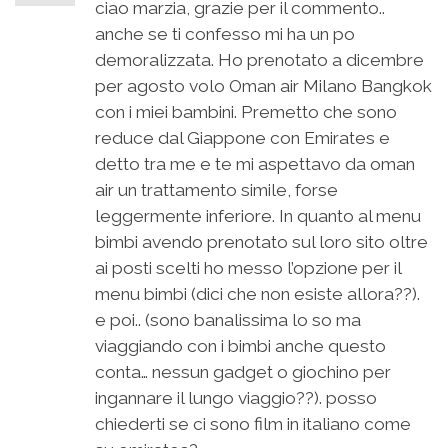
ciao marzia, grazie per il commento..
anche se ti confesso mi ha un po
demoralizzata. Ho prenotato a dicembre
per agosto volo Oman air Milano Bangkok
con i miei bambini. Premetto che sono
reduce dal Giappone con Emirates e
detto tra me e te mi aspettavo da oman
air un trattamento simile, forse
leggermente inferiore. In quanto al menu
bimbi avendo prenotato sul loro sito oltre
ai posti scelti ho messo l’opzione per il
menu bimbi (dici che non esiste allora??).
e poi.. (sono banalissima lo so ma
viaggiando con i bimbi anche questo
conta… nessun gadget o giochino per
ingannare il lungo viaggio??). posso
chiederti se ci sono film in italiano come