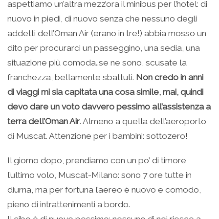
aspettiamo un’altra mezz’ora il minibus per l’hotel: di
nuovo in piedi, di nuovo senza che nessuno degli
addetti dell’Oman Air (erano in tre!) abbia mosso un
dito per procurarci un passeggino, una sedia, una
situazione più comoda..se ne sono, scusate la
franchezza, bellamente sbattuti.
Non credo in anni
di viaggi mi sia capitata una cosa simile, mai, quindi
devo dare un voto davvero pessimo all’assistenza a
terra dell’Oman Air
. Almeno a quella dell’aeroporto
di Muscat. Attenzione per i bambini: sottozero!
Il giorno dopo, prendiamo con un po’ di timore
l’ultimo volo, Muscat-Milano: sono 7 ore tutte in
diurna, ma per fortuna l’aereo è nuovo e comodo,
pieno di intrattenimenti a bordo.
Il cibo è di nuovo pessimo: nessuno di noi riesce a