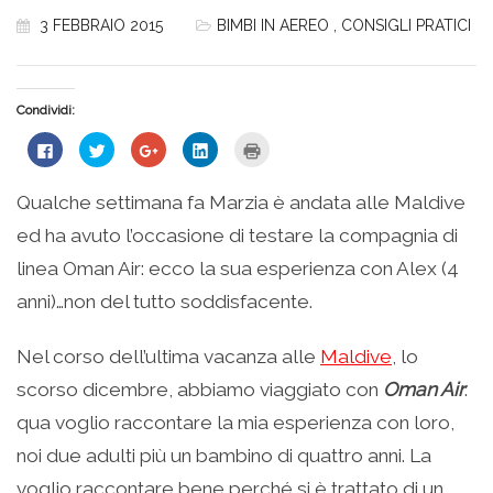
3 FEBBRAIO 2015
BIMBI IN AEREO
,
CONSIGLI PRATICI
Condividi:
Fai
Fai
Fai
Fai
Fai
clic
clic
clic
clic
clic
per
qui
qui
qui
qui
condividere
per
per
per
per
su
condividere
condividere
condividere
stampare
Qualche settimana fa Marzia è andata alle Maldive
Facebook
su
su
su
(Si
(Si
Twitter
Google+
LinkedIn
apre
ed ha avuto l’occasione di testare la compagnia di
apre
(Si
(Si
(Si
in
in
apre
apre
apre
una
una
in
in
in
nuova
linea Oman Air: ecco la sua esperienza con Alex (4
nuova
una
una
una
finestra)
finestra)
nuova
nuova
nuova
anni)…non del tutto soddisfacente.
finestra)
finestra)
finestra)
Nel corso dell’ultima vacanza alle
Maldive
, lo
scorso dicembre, abbiamo viaggiato con
Oman Air
:
qua voglio raccontare la mia esperienza con loro,
noi due adulti più un bambino di quattro anni. La
voglio raccontare bene perché si è trattato di un