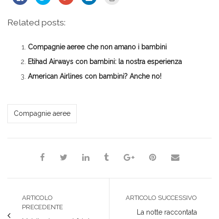
clic
clic
clic
clic
clic
per
qui
qui
qui
qui
condividere
per
per
per
per
su
condividere
condividere
condividere
stampare
Related posts:
Facebook
su
su
su
(Si
(Si
Twitter
Google+
LinkedIn
apre
apre
(Si
(Si
(Si
in
in
apre
apre
apre
una
Compagnie aeree che non amano i bambini
una
in
in
in
nuova
nuova
una
una
una
finestra)
finestra)
nuova
nuova
nuova
Etihad Airways con bambini: la nostra esperienza
finestra)
finestra)
finestra)
American Airlines con bambini? Anche no!
*Marzia*
Compagnie aeree
ARTICOLO
ARTICOLO SUCCESSIVO
PRECEDENTE
La notte raccontata