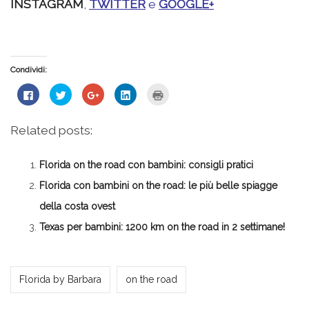
INSTAGRAM
,
TWITTER
e
GOOGLE+
Condividi:
Fai
Fai
Fai
Fai
Fai
clic
clic
clic
clic
clic
per
qui
qui
qui
qui
condividere
per
per
per
per
su
condividere
condividere
condividere
stampare
Related posts:
Facebook
su
su
su
(Si
(Si
Twitter
Google+
LinkedIn
apre
apre
(Si
(Si
(Si
in
in
apre
apre
apre
una
Florida on the road con bambini: consigli pratici
una
in
in
in
nuova
nuova
una
una
una
finestra)
finestra)
nuova
nuova
nuova
Florida con bambini on the road: le più belle spiagge
finestra)
finestra)
finestra)
della costa ovest
Texas per bambini: 1200 km on the road in 2 settimane!
*Redazione*
Florida by Barbara
on the road