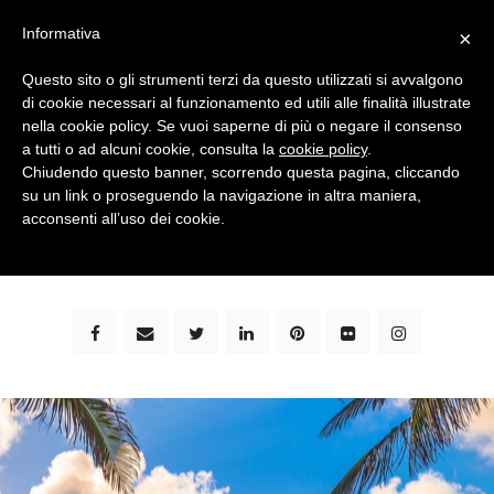
Informativa
×
Questo sito o gli strumenti terzi da questo utilizzati si avvalgono
di cookie necessari al funzionamento ed utili alle finalità illustrate
nella cookie policy. Se vuoi saperne di più o negare il consenso
a tutti o ad alcuni cookie, consulta la
cookie policy
.
Chiudendo questo banner, scorrendo questa pagina, cliccando
su un link o proseguendo la navigazione in altra maniera,
bimbi e viaggi - family travel blog: community #1 in
acconsenti all’uso dei cookie.
italia e guida completa per viaggiare con i bambini -
by milena marchioni