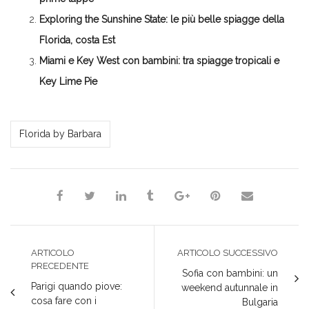
finestra)
finestra)
finestra)
Exploring the Sunshine State: le più belle spiagge della
Florida, costa Est
Miami e Key West con bambini: tra spiagge tropicali e
Key Lime Pie
*Redazione*
Florida by Barbara
ARTICOLO
ARTICOLO SUCCESSIVO
PRECEDENTE
Sofia con bambini: un
Parigi quando piove:
weekend autunnale in
cosa fare con i
Bulgaria