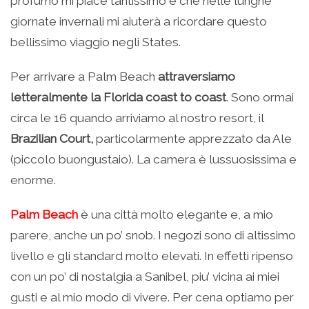
profumo mi piace tantissimo e che nelle lunghe
giornate invernali mi aiuterà a ricordare questo
bellissimo viaggio negli States.
Per arrivare a Palm Beach
attraversiamo
letteralmente la Florida coast to coast
. Sono ormai
circa le 16 quando arriviamo al nostro resort, il
Brazilian Court,
particolarmente apprezzato da Ale
(piccolo buongustaio). La camera è lussuosissima e
enorme.
Palm Beach
è una città molto elegante e, a mio
parere, anche un po’ snob. I negozi sono di altissimo
livello e gli standard molto elevati. In effetti ripenso
con un po’ di nostalgia a Sanibel, piu’ vicina ai miei
gusti e al mio modo di vivere. Per cena optiamo per