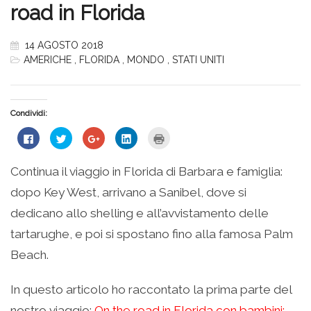
road in Florida
14 AGOSTO 2018
AMERICHE
,
FLORIDA
,
MONDO
,
STATI UNITI
Condividi:
Fai
Fai
Fai
Fai
Fai
clic
clic
clic
clic
clic
per
qui
qui
qui
qui
condividere
per
per
per
per
su
condividere
condividere
condividere
stampare
Continua il viaggio in Florida di Barbara e famiglia:
Facebook
su
su
su
(Si
(Si
Twitter
Google+
LinkedIn
apre
dopo Key West, arrivano a Sanibel, dove si
apre
(Si
(Si
(Si
in
in
apre
apre
apre
una
una
in
in
in
nuova
dedicano allo shelling e all’avvistamento delle
nuova
una
una
una
finestra)
finestra)
nuova
nuova
nuova
tartarughe, e poi si spostano fino alla famosa Palm
finestra)
finestra)
finestra)
Beach.
In questo articolo ho raccontato la prima parte del
nostro viaggio:
On the road in Florida con bambini: