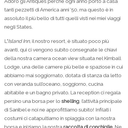
Adoro gli Antiques perché ogni anno porto a casa
tanti pezzetti di America anni ’50, ma questo è in
assoluto il più bello di tutti quelli visti nei miei viaggi
negli States.
L
’
Island Inn
,
il nostro resort, è situato poco più
avanti, qui ci vengono subito consegnate le chiavi
della nostra camera ocean view situata nel Kimball
Lodge, una delle camere più belle e spaziose in cui
abbiamo mai soggiornato, dotata di stanza da letto
con veranda sull’oceano, soggiorno, cucina
abitabile e un bagno privato. La reception ci regala
persino una borsa per lo
shelling
, l’attività principale
di Sanibel e noi ne approfittiamo subito! Infilati i
costumi ci catapultiamo in spiaggia con la nostra
borsa e iniziamo la nostra
raccolta di conchiglie
. Ne