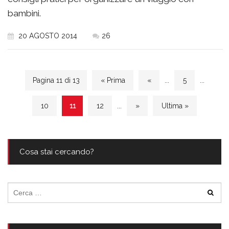
bambini.
20 AGOSTO 2014
26
Pagina 11 di 13
« Prima
«
...
5
...
10
11
12
...
»
Ultima »
Cosa stai cercando?
Ricerca
per: