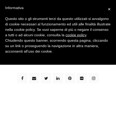
Informativa
×
Questo sito o gli strumenti terzi da questo utilizzati si avvalgono
di cookie necessari al funzionamento ed utili alle finalità illustrate
nella cookie policy. Se vuoi saperne di più o negare il consenso
a tutti o ad alcuni cookie, consulta la
cookie policy
.
Chiudendo questo banner, scorrendo questa pagina, cliccando
su un link o proseguendo la navigazione in altra maniera,
bimbi e viaggi - family travel blog: community #1 in
acconsenti all’uso dei cookie.
italia e guida completa per viaggiare con i bambini -
by milena marchioni