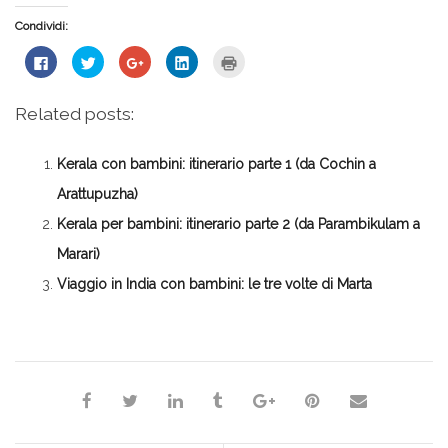
Condividi:
Fai
Fai
Fai
Fai
Fai
clic
clic
clic
clic
clic
per
qui
qui
qui
qui
condividere
per
per
per
per
su
condividere
condividere
condividere
stampare
Related posts:
Facebook
su
su
su
(Si
(Si
Twitter
Google+
LinkedIn
apre
apre
(Si
(Si
(Si
in
in
apre
apre
apre
una
Kerala con bambini: itinerario parte 1 (da Cochin a
una
in
in
in
nuova
nuova
una
una
una
finestra)
finestra)
nuova
nuova
nuova
Arattupuzha)
finestra)
finestra)
finestra)
Kerala per bambini: itinerario parte 2 (da Parambikulam a
Marari)
Viaggio in India con bambini: le tre volte di Marta
*Redazione*