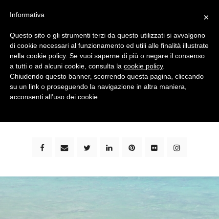
Informativa
×
Questo sito o gli strumenti terzi da questo utilizzati si avvalgono
di cookie necessari al funzionamento ed utili alle finalità illustrate
nella cookie policy. Se vuoi saperne di più o negare il consenso
a tutti o ad alcuni cookie, consulta la
cookie policy
.
Chiudendo questo banner, scorrendo questa pagina, cliccando
su un link o proseguendo la navigazione in altra maniera,
bimbi e viaggi - family travel blog: community #1 in
acconsenti all’uso dei cookie.
italia e guida completa per viaggiare con i bambini -
by milena marchioni