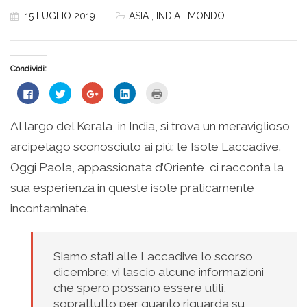
15 LUGLIO 2019
ASIA
,
INDIA
,
MONDO
Condividi:
Fai
Fai
Fai
Fai
Fai
clic
clic
clic
clic
clic
per
qui
qui
qui
qui
condividere
per
per
per
per
su
condividere
condividere
condividere
stampare
Al largo del Kerala, in India, si trova un meraviglioso
Facebook
su
su
su
(Si
(Si
Twitter
Google+
LinkedIn
apre
arcipelago sconosciuto ai più: le Isole Laccadive.
apre
(Si
(Si
(Si
in
in
apre
apre
apre
una
una
in
in
in
nuova
Oggi Paola, appassionata d’Oriente, ci racconta la
nuova
una
una
una
finestra)
finestra)
nuova
nuova
nuova
sua esperienza in queste isole praticamente
finestra)
finestra)
finestra)
incontaminate.
Siamo stati alle Laccadive lo scorso
dicembre: vi lascio alcune informazioni
che spero possano essere utili,
soprattutto per quanto riguarda su