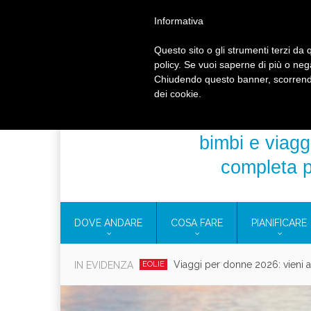
HOME
CONTATTI
CHI SIAMO
BLOG TOU
Informativa
Questo sito o gli strumenti terzi da q
policy. Se vuoi saperne di più o neg
Chiudendo questo banner, scorrendo
dei cookie.
bimbi e viaggi
completa p
DOVE ANDARE
COSA FARE
PIANIFICARE
Viaggi per donne 2026: vieni all
IN EVIDENZA
EOLIE
Villaggio per fami
CAMPANIA
Vaca
CAMPEGGIO