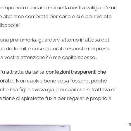
 tempo non mancano mai nella nostra valigia, c’è un
che abbiamo comprato per caso e si è poi rivelato
sibobble”.
di una profumeria, guardarvi attorno in attesa del
a delle mille cose colorate esposte nei pressi
 la vostra attenzione? A me capita spesso…
fu attratta da tante
confezioni trasparenti che
lorate
… Non capivo bene cosa fossero, poiché
he mia figlia aveva già, poi capii che si trattava di
fezione di spiralette fuxia per regalarle proprio a
La