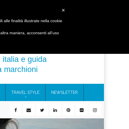
 B&V
CERCA
×
alle finalità illustrate nella cookie
ltra maniera, acconsenti all’uso
 italia e guida
a marchioni
TRAVEL STYLE
NEWSLETTER