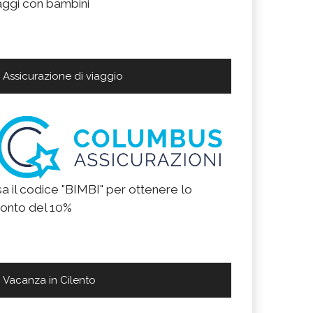
aggi con bambini
Assicurazione di viaggio
a il codice "BIMBI" per ottenere lo
onto del 10%
Vacanza in Cilento