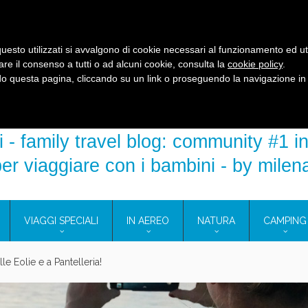
R
EVENTI E FIERE
MEDIA KIT
DICONO DI NOI
COS’E’
uesto utilizzati si avvalgono di cookie necessari al funzionamento ed utili 
are il consenso a tutti o ad alcuni cookie, consulta la
cookie policy
.
 questa pagina, cliccando su un link o proseguendo la navigazione in a
 - family travel blog: community #1 in
er viaggiare con i bambini - by milen
VIAGGI SPECIALI
IN AEREO
NATURA
CAMPING
e Eolie e a Pantelleria!
glie in Cilento: il Blue Marine di Marina di Camerota
nze in campeggio con i bambini: come trovare l’offerta migliore?