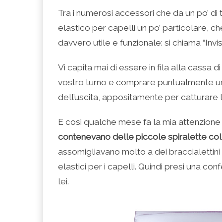
condividere
per
per
per
per
su
condividere
condividere
condividere
stampare
Tra i numerosi accessori che da un po’ di
Facebook
su
su
su
(Si
(Si
Twitter
Google+
LinkedIn
apre
elastico per capelli un po’ particolare, 
apre
(Si
(Si
(Si
in
in
apre
apre
apre
una
una
in
in
in
nuova
davvero utile e funzionale: si chiama “Invi
nuova
una
una
una
finestra)
finestra)
nuova
nuova
nuova
finestra)
finestra)
finestra)
Vi capita mai di essere in fila alla cassa 
vostro turno e comprare puntualmente un
dell’uscita, appositamente per catturare
E così qualche mese fa la mia attenzione 
contenevano delle piccole spiralette co
assomigliavano molto a dei braccialettini c
elastici per i capelli. Quindi presi una con
lei.