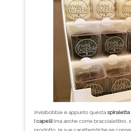
Invisibobble è appunto questa
spiraletta
i capelli
(ma anche come braccialettino, a d
prodotto, le sue caratteristiche ne consen