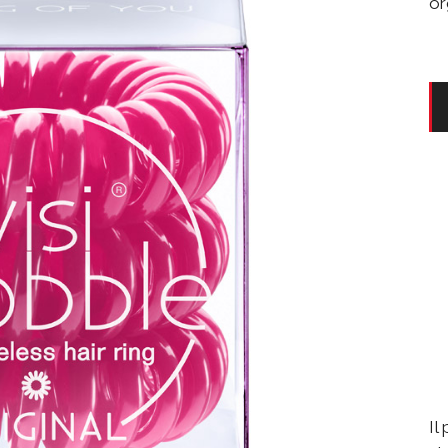
or
Il