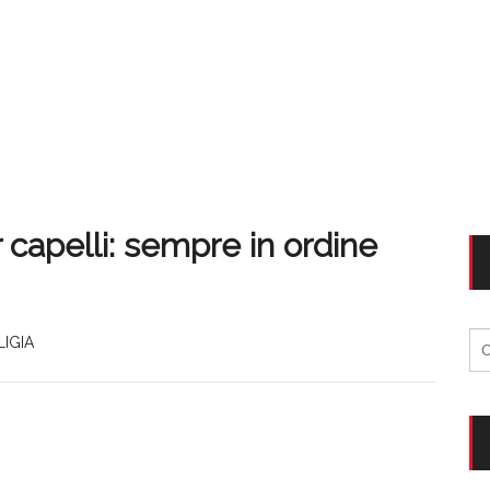
 capelli: sempre in ordine
Ri
LIGIA
per