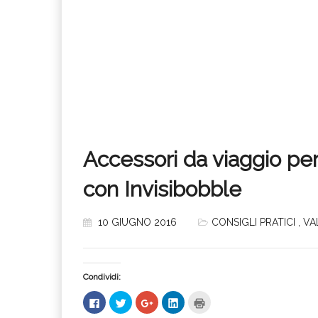
Accessori da viaggio per
con Invisibobble
10 GIUGNO 2016
CONSIGLI PRATICI
,
VA
Condividi:
Fai
Fai
Fai
Fai
Fai
clic
clic
clic
clic
clic
per
qui
qui
qui
qui