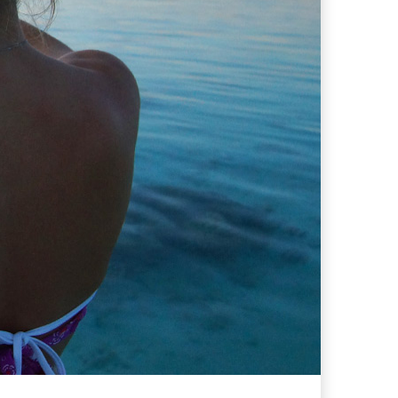
s supera il 21%
i che hanno conquistato la mia valigia (e la pelle sensibile)