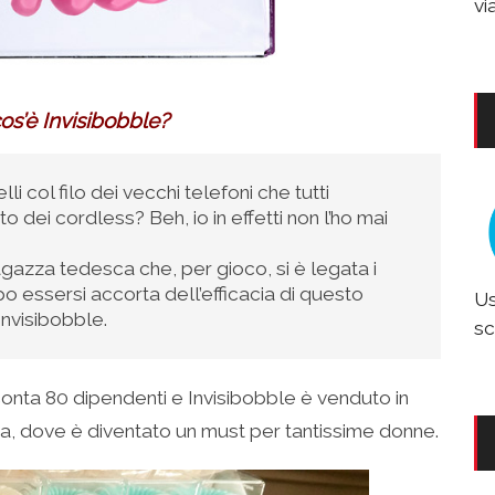
vi
cos’è Invisibobble?
lli col filo dei vecchi telefoni che tutti
 dei cordless? Beh, io in effetti non l’ho mai
agazza tedesca che, per gioco, si è legata i
po essersi accorta dell’efficacia di questo
Us
nvisibobble.
sc
 conta 80 dipendenti e Invisibobble è venduto in
opa, dove è diventato un must per tantissime donne.