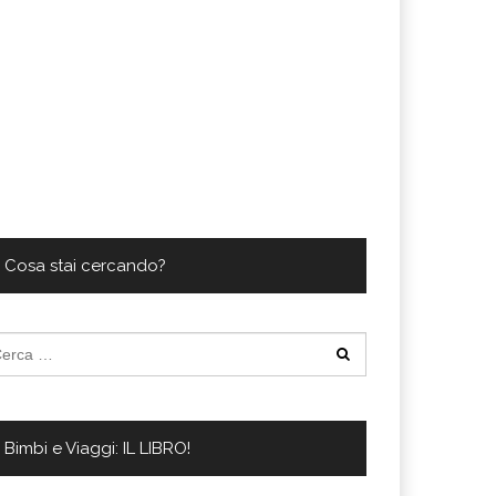
Cosa stai cercando?
cerca
:
Bimbi e Viaggi: IL LIBRO!