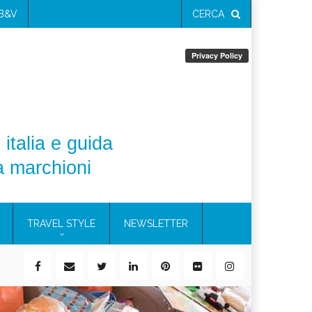
 B&V
CERCA
 italia e guida
a marchioni
TRAVEL STYLE
NEWSLETTER
ile)