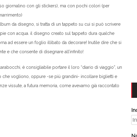
o giornalino con gli stickers), ma con pochi colori (per
smarrimento)
 album da disegno, si tratta di un tappeto su cui si può scrivere
empie con acqua. il disegno creato sul tappeto dura qualche
rna ad essere un foglio illibato da decorare! Inutile dire che si
e e che consente di disegnare all’infinito!
arabocchi, è consigliabile portare il loro “diario di viaggio”, un
che vogliono, oppure -se più grandini- incollare biglietti e
ienze vissute, a futura memoria, come avevamo già raccontato
In
N