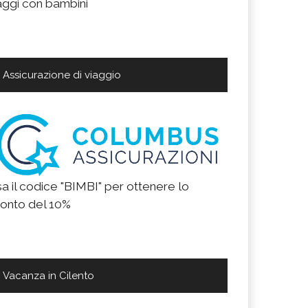
aggi con bambini
Assicurazione di viaggio
a il codice "BIMBI" per ottenere lo
onto del 10%
Vacanza in Cilento