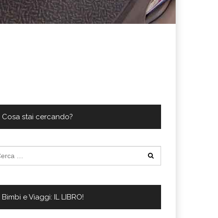
Cosa stai cercando?
cerca
:
Bimbi e Viaggi: IL LIBRO!