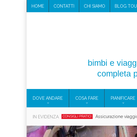
HOME
CONTATTI
CHI SIAMO
BLOG TOU
bimbi e viaggi
completa p
DOVE ANDARE
COSA FARE
PIANIFICARE
Cosmetici solidi in vi
IN EVIDENZA
CONSIGLI PRATICI
Viaggi per d
EOLIE
CAMPANIA