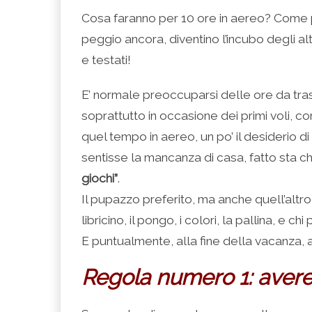
condividere
per
per
per
per
su
condividere
condividere
condividere
stampare
Cosa faranno per 10 ore in aereo? Come po
Facebook
su
su
su
(Si
(Si
Twitter
Google+
LinkedIn
apre
peggio ancora, diventino l’incubo degli alt
apre
(Si
(Si
(Si
in
in
apre
apre
apre
una
una
in
in
in
nuova
e testati!
nuova
una
una
una
finestra)
finestra)
nuova
nuova
nuova
finestra)
finestra)
finestra)
E’ normale preoccuparsi delle ore da tras
soprattutto in occasione dei primi voli, cor
quel tempo in aereo, un po’ il desiderio di 
sentisse la mancanza di casa, fatto sta c
giochi”
.
Il pupazzo preferito, ma anche quell’altro
libricino, il pongo, i colori, la pallina, e ch
E puntualmente, alla fine della vacanza, 
Regola numero 1: avere 