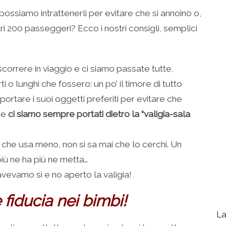
ssiamo intrattenerli per evitare che si annoino o,
ri 200 passeggeri? Ecco i nostri consigli, semplici
correre in viaggio e ci siamo passate tutte,
ti o lunghi che fossero: un po’ il timore di tutto
portare i suoi oggetti preferiti per evitare che
he
ci siamo sempre portati dietro la “valigia-sala
 che usa meno, non si sa mai che lo cerchi. Un
i più ne ha più ne metta…
avevamo sì e no aperto la valigia!
fiducia nei bimbi!
La