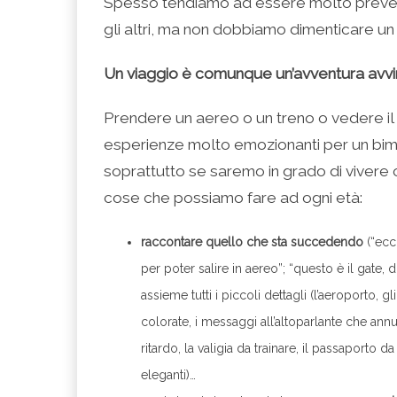
Spesso tendiamo ad essere molto prevenu
gli altri, ma non dobbiamo dimenticare un p
Un viaggio è comunque un’avventura avvin
Prendere un aereo o un treno o vedere il 
esperienze molto emozionanti per un bimbo
soprattutto se saremo in grado di vivere
cose che possiamo fare ad ogni età:
raccontare quello che sta succedendo
(“ecco
per poter salire in aereo”; “questo è il gate, d
assieme tutti i piccoli dettagli (l’aeroporto, g
colorate, i messaggi all’altoparlante che ann
ritardo, la valigia da trainare, il passaporto 
eleganti)…