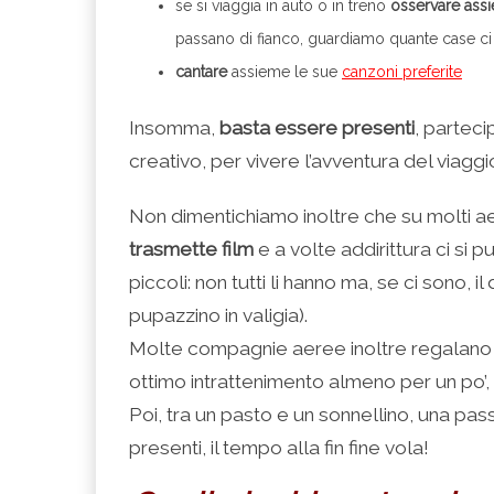
se si viaggia in auto o in treno
osservare assi
passano di fianco, guardiamo quante case ci
cantare
assieme le sue
canzoni preferite
Insomma,
basta essere presenti
, parteci
creativo, per vivere l’avventura del viaggi
Non dimentichiamo inoltre che su molti ae
trasmette film
e a volte addirittura ci si
piccoli: non tutti li hanno ma, se ci sono, 
pupazzino in valigia).
Molte compagnie aeree inoltre regalano
ottimo intrattenimento almeno per un po’, 
Poi, tra un pasto e un sonnellino, una pas
presenti, il tempo alla fin fine vola!