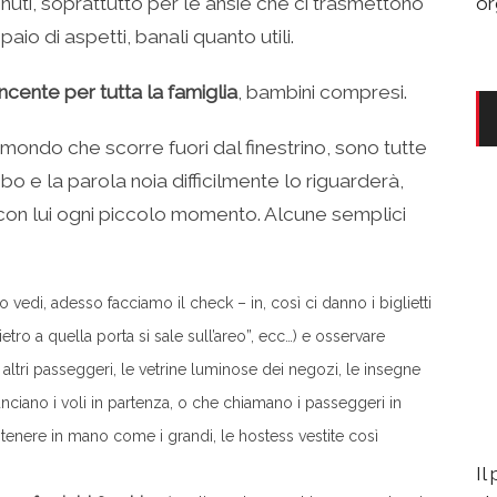
ti, soprattutto per le ansie che ci trasmettono
or
aio di aspetti, banali quanto utili.
cente per tutta la famiglia
, bambini compresi.
mondo che scorre fuori dal finestrino, sono tutte
 e la parola noia difficilmente lo riguarderà,
 con lui ogni piccolo momento. Alcune semplici
 vedi, adesso facciamo il check – in, così ci danno i biglietti
ietro a quella porta si sale sull’areo”, ecc…) e osservare
li altri passeggeri, le vetrine luminose dei negozi, le insegne
unciano i voli in partenza, o che chiamano i passeggeri in
da tenere in mano come i grandi, le hostess vestite così
Il