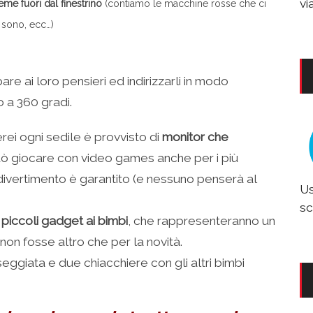
vi
eme fuori dal finestrino
(contiamo le macchine rosse che ci
 sono, ecc…)
pare ai loro pensieri ed indirizzarli in modo
o a 360 gradi.
rei ogni sedile è provvisto di
monitor che
 può giocare con video games anche per i più
il divertimento è garantito (e nessuno penserà al
Us
sc
piccoli gadget ai bimbi
, che rappresenteranno un
non fosse altro che per la novità.
seggiata e due chiacchiere con gli altri bimbi