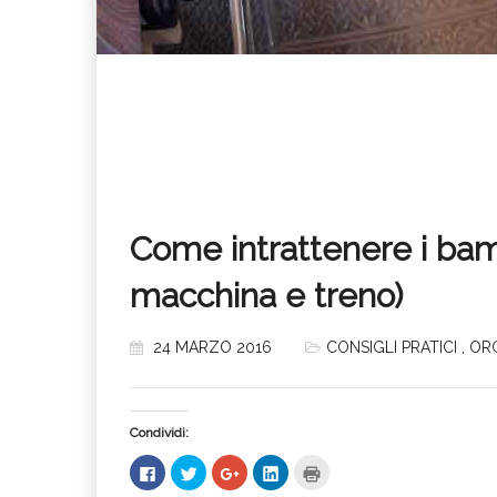
Come intrattenere i bam
macchina e treno)
24 MARZO 2016
CONSIGLI PRATICI
,
OR
Condividi:
Fai
Fai
Fai
Fai
Fai
clic
clic
clic
clic
clic
per
qui
qui
qui
qui