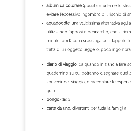
album da colorare
(possibilmente nello stess
evitare l’eccessivo ingombro o il rischio di 
aquadoodle
: una validissima alternativa agli
utilizzando l’apposito pennarello, che si ri
minuto, poi l’acqua si asciuga ed il tappeto to
tratta di un oggetto leggero, poco ingombrant
diario di viaggio
: da quando iniziano a fare sc
quadernino su cui potranno disegnare quello 
souvenir del viaggio, o raccontare le esper
qui >
pongo
/didò
carte da uno
, divertenti per tutta la famiglia