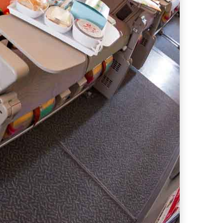
ferta migliore?
 lo sconto Columbus supera il 21%