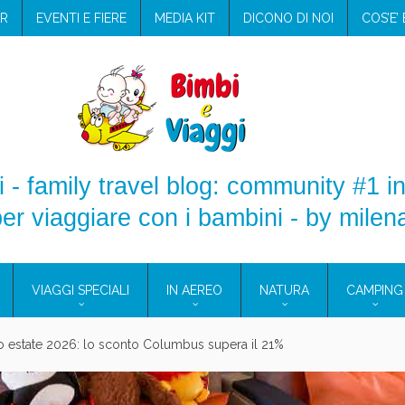
R
EVENTI E FIERE
MEDIA KIT
DICONO DI NOI
COS’E’
 - family travel blog: community #1 in
er viaggiare con i bambini - by milen
VIAGGI SPECIALI
IN AEREO
NATURA
CAMPING
aggio: i prodotti che hanno conquistato la mia valigia (e la pelle sensib
onne 2026: vieni alle Eolie e a Pantelleria!
Villaggio per famiglie in Cilento: il Blue Marine di Marina di Camerota