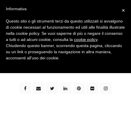
Informativa
×
Questo sito o gli strumenti terzi da questo utilizzati si avvalgono
di cookie necessari al funzionamento ed utili alle finalità illustrate
nella cookie policy. Se vuoi saperne di più o negare il consenso
a tutti o ad alcuni cookie, consulta la
cookie policy
.
Chiudendo questo banner, scorrendo questa pagina, cliccando
su un link o proseguendo la navigazione in altra maniera,
bimbi e viaggi - family travel blog: community #1 in
acconsenti all’uso dei cookie.
italia e guida completa per viaggiare con i bambini -
by milena marchioni