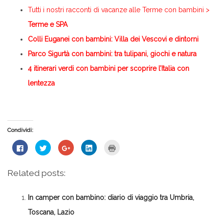
Tutti i nostri racconti di vacanze alle Terme con bambini >
Terme e SPA
Colli Euganei con bambini: Villa dei Vescovi e dintorni
Parco Sigurtà con bambini: tra tulipani, giochi e natura
4 itinerari verdi con bambini per scoprire l’Italia con
lentezza
Condividi:
Fai
Fai
Fai
Fai
Fai
clic
clic
clic
clic
clic
per
qui
qui
qui
qui
condividere
per
per
per
per
su
condividere
condividere
condividere
stampare
Related posts:
Facebook
su
su
su
(Si
(Si
Twitter
Google+
LinkedIn
apre
apre
(Si
(Si
(Si
in
in
apre
apre
apre
una
In camper con bambino: diario di viaggio tra Umbria,
una
in
in
in
nuova
nuova
una
una
una
finestra)
finestra)
nuova
nuova
nuova
Toscana, Lazio
finestra)
finestra)
finestra)