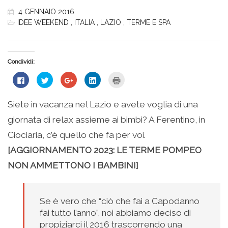
4 GENNAIO 2016
IDEE WEEKEND
,
ITALIA
,
LAZIO
,
TERME E SPA
Condividi:
Fai
Fai
Fai
Fai
Fai
clic
clic
clic
clic
clic
per
qui
qui
qui
qui
condividere
per
per
per
per
su
condividere
condividere
condividere
stampare
Siete in vacanza nel Lazio e avete voglia di una
Facebook
su
su
su
(Si
(Si
Twitter
Google+
LinkedIn
apre
giornata di relax assieme ai bimbi? A Ferentino, in
apre
(Si
(Si
(Si
in
in
apre
apre
apre
una
una
in
in
in
nuova
Ciociaria, c’è quello che fa per voi.
nuova
una
una
una
finestra)
finestra)
nuova
nuova
nuova
[AGGIORNAMENTO 2023: LE TERME POMPEO
finestra)
finestra)
finestra)
NON AMMETTONO I BAMBINI]
Se è vero che “ciò che fai a Capodanno
fai tutto l’anno”, noi abbiamo deciso di
propiziarci il 2016 trascorrendo una