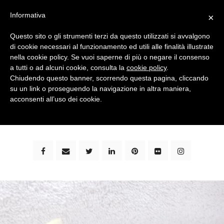
Informativa
×
Questo sito o gli strumenti terzi da questo utilizzati si avvalgono
di cookie necessari al funzionamento ed utili alle finalità illustrate
nella cookie policy. Se vuoi saperne di più o negare il consenso
a tutti o ad alcuni cookie, consulta la
cookie policy
.
Chiudendo questo banner, scorrendo questa pagina, cliccando
su un link o proseguendo la navigazione in altra maniera,
bimbi e viaggi - family travel blog: community #1 in
acconsenti all’uso dei cookie.
italia e guida completa per viaggiare con i bambini -
by milena marchioni