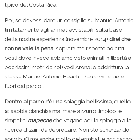
tipico del Costa Rica.
Poi, se dovessi dare un consiglio su Manuel Antonio
limitatamente agli animali avvistabili, sulla base
della nostra esperienza (novembre 2014)
direi che
non ne vale la pena
, soprattutto rispetto ad altri
posti dove invece abbiamo visto animali in libertà a
pochissimi metri da noi (vedi Arenal o addirittura la
stessa Manuel Antonio Beach, che comunque è
fuori dal parco).
Dentro al parco c’è una spiaggia bellissima, quello
sì
: sabbia bianchissima, mare azzurro limpido, e
simpatici
mapeche
che vagano per la spiaggia alla
ricerca di zaini da depredare. Non sto scherzando,
sono buffi ma anche molto determinati e non hanno