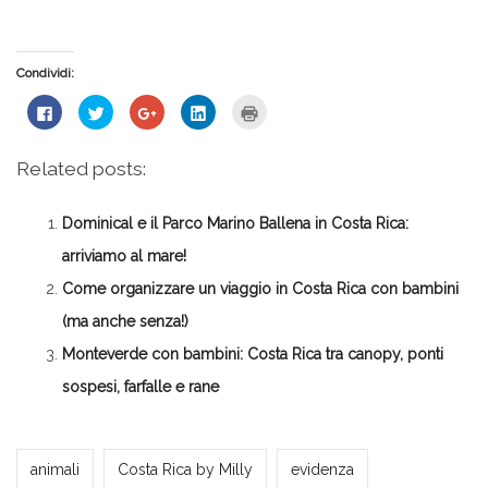
Condividi:
Fai
Fai
Fai
Fai
Fai
clic
clic
clic
clic
clic
per
qui
qui
qui
qui
condividere
per
per
per
per
su
condividere
condividere
condividere
stampare
Related posts:
Facebook
su
su
su
(Si
(Si
Twitter
Google+
LinkedIn
apre
apre
(Si
(Si
(Si
in
in
apre
apre
apre
una
Dominical e il Parco Marino Ballena in Costa Rica:
una
in
in
in
nuova
nuova
una
una
una
finestra)
finestra)
nuova
nuova
nuova
arriviamo al mare!
finestra)
finestra)
finestra)
Come organizzare un viaggio in Costa Rica con bambini
(ma anche senza!)
Monteverde con bambini: Costa Rica tra canopy, ponti
sospesi, farfalle e rane
Milena Marchioni
animali
Costa Rica by Milly
evidenza