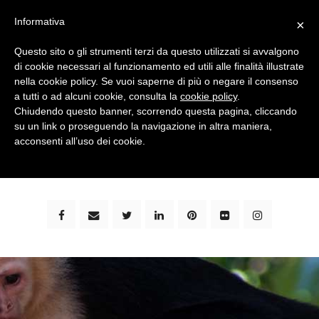
Informativa
×
Questo sito o gli strumenti terzi da questo utilizzati si avvalgono
di cookie necessari al funzionamento ed utili alle finalità illustrate
nella cookie policy. Se vuoi saperne di più o negare il consenso
a tutti o ad alcuni cookie, consulta la
cookie policy
.
Chiudendo questo banner, scorrendo questa pagina, cliccando
su un link o proseguendo la navigazione in altra maniera,
bimbi e viaggi - family travel blog: community #1 in
acconsenti all’uso dei cookie.
italia e guida completa per viaggiare con i bambini -
by milena marchioni