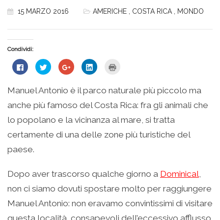
15 MARZO 2016
AMERICHE
,
COSTA RICA
,
MONDO
Condividi:
Fai
Fai
Fai
Fai
Fai
clic
clic
clic
clic
clic
per
qui
qui
qui
qui
condividere
per
per
per
per
su
condividere
condividere
condividere
stampare
Manuel Antonio è il parco naturale più piccolo ma
Facebook
su
su
su
(Si
(Si
Twitter
Google+
LinkedIn
apre
anche più famoso del Costa Rica: fra gli animali che
apre
(Si
(Si
(Si
in
in
apre
apre
apre
una
una
in
in
in
nuova
lo popolano e la vicinanza al mare, si tratta
nuova
una
una
una
finestra)
finestra)
nuova
nuova
nuova
certamente di una delle zone più turistiche del
finestra)
finestra)
finestra)
paese.
Dopo aver trascorso qualche giorno a
Dominical
,
non ci siamo dovuti spostare molto per raggiungere
Manuel Antonio: non eravamo convintissimi di visitare
questa località, consapevoli dell’eccessivo afflusso