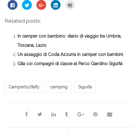
Fai
Fai
Fai
Fai
Fai
clic
clic
clic
clic
clic
per
qui
qui
qui
qui
condividere
per
per
per
per
su
condividere
condividere
condividere
stampare
Related posts:
Facebook
su
su
su
(Si
(Si
Twitter
Google+
LinkedIn
apre
apre
(Si
(Si
(Si
in
in
apre
apre
apre
una
In camper con bambino: diario di viaggio tra Umbria,
una
in
in
in
nuova
nuova
una
una
una
finestra)
finestra)
nuova
nuova
nuova
Toscana, Lazio
finestra)
finestra)
finestra)
Un assaggio di Costa Azzurra in camper con bambini
Gita coi compagni di classe al Parco Giardino Sigurtà
*Redazione*
CamperbyStefy
camping
Sigurtà