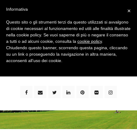
Informativa
×
Questo sito o gli strumenti terzi da questo utilizzati si avvalgono
di cookie necessari al funzionamento ed utili alle finalità illustrate
nella cookie policy. Se vuoi saperne di più o negare il consenso
a tutti o ad alcuni cookie, consulta la
cookie policy
.
Chiudendo questo banner, scorrendo questa pagina, cliccando
su un link o proseguendo la navigazione in altra maniera,
bimbi e viaggi - family travel blog: community #1 in
acconsenti all’uso dei cookie.
italia e guida completa per viaggiare con i bambini -
by milena marchioni