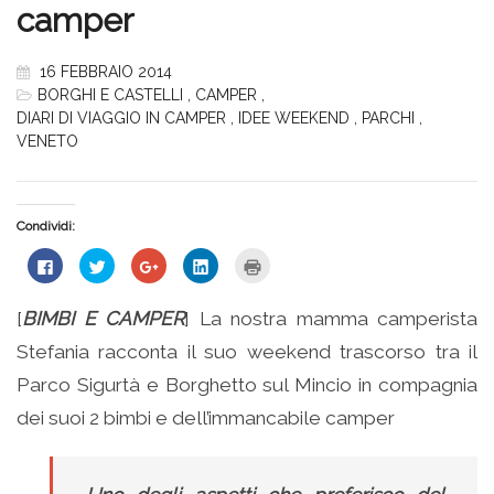
camper
16 FEBBRAIO 2014
BORGHI E CASTELLI
,
CAMPER
,
DIARI DI VIAGGIO IN CAMPER
,
IDEE WEEKEND
,
PARCHI
,
VENETO
Condividi:
Fai
Fai
Fai
Fai
Fai
clic
clic
clic
clic
clic
per
qui
qui
qui
qui
condividere
per
per
per
per
su
condividere
condividere
condividere
stampare
[
BIMBI E CAMPER
] La nostra mamma camperista
Facebook
su
su
su
(Si
(Si
Twitter
Google+
LinkedIn
apre
Stefania racconta il suo weekend trascorso tra il
apre
(Si
(Si
(Si
in
in
apre
apre
apre
una
una
in
in
in
nuova
Parco Sigurtà e Borghetto sul Mincio in compagnia
nuova
una
una
una
finestra)
finestra)
nuova
nuova
nuova
dei suoi 2 bimbi e dell’immancabile camper
finestra)
finestra)
finestra)