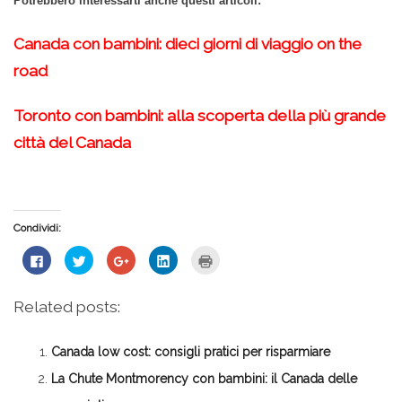
Potrebbero interessarti anche questi articoli:
Canada con bambini: dieci giorni di viaggio on the
road
Toronto con bambini: alla scoperta della più grande
città del Canada
Condividi:
Fai
Fai
Fai
Fai
Fai
clic
clic
clic
clic
clic
per
qui
qui
qui
qui
condividere
per
per
per
per
su
condividere
condividere
condividere
stampare
Related posts:
Facebook
su
su
su
(Si
(Si
Twitter
Google+
LinkedIn
apre
apre
(Si
(Si
(Si
in
in
apre
apre
apre
una
Canada low cost: consigli pratici per risparmiare
una
in
in
in
nuova
nuova
una
una
una
finestra)
finestra)
nuova
nuova
nuova
La Chute Montmorency con bambini: il Canada delle
finestra)
finestra)
finestra)