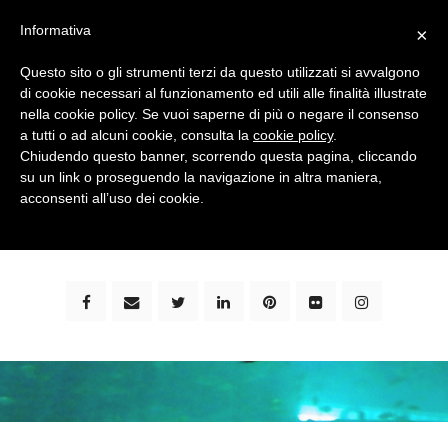
Informativa
×
Questo sito o gli strumenti terzi da questo utilizzati si avvalgono
di cookie necessari al funzionamento ed utili alle finalità illustrate
nella cookie policy. Se vuoi saperne di più o negare il consenso
a tutti o ad alcuni cookie, consulta la
cookie policy
.
Chiudendo questo banner, scorrendo questa pagina, cliccando
su un link o proseguendo la navigazione in altra maniera,
bimbi e viaggi - family travel blog: community #1 in
acconsenti all’uso dei cookie.
italia e guida completa per viaggiare con i bambini -
by milena marchioni