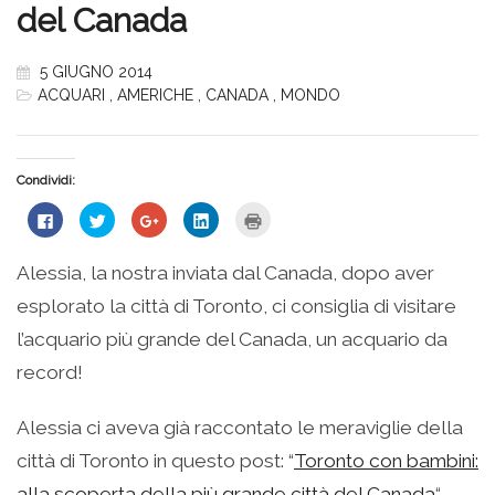
del Canada
5 GIUGNO 2014
ACQUARI
,
AMERICHE
,
CANADA
,
MONDO
Condividi:
Fai
Fai
Fai
Fai
Fai
clic
clic
clic
clic
clic
per
qui
qui
qui
qui
condividere
per
per
per
per
su
condividere
condividere
condividere
stampare
Alessia, la nostra inviata dal Canada, dopo aver
Facebook
su
su
su
(Si
(Si
Twitter
Google+
LinkedIn
apre
esplorato la città di Toronto, ci consiglia di visitare
apre
(Si
(Si
(Si
in
in
apre
apre
apre
una
una
in
in
in
nuova
l’acquario più grande del Canada, un acquario da
nuova
una
una
una
finestra)
finestra)
nuova
nuova
nuova
record!
finestra)
finestra)
finestra)
Alessia ci aveva già raccontato le meraviglie della
città di Toronto in questo post: “
Toronto con bambini:
alla scoperta della più grande città del Canada
“.