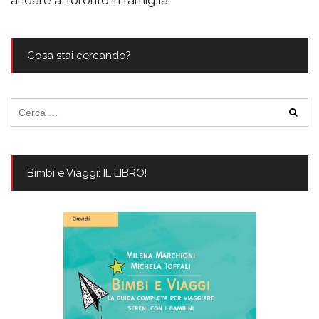
andare a Toronto in famiglia
Cosa stai cercando?
Ricerca
per:
Bimbi e Viaggi: IL LIBRO!