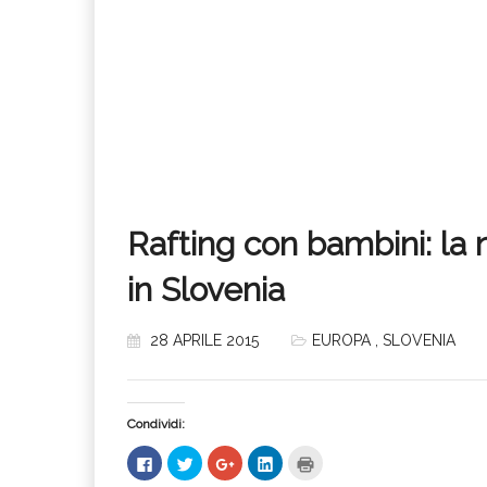
Rafting con bambini: la 
in Slovenia
28 APRILE 2015
EUROPA
,
SLOVENIA
Condividi:
Fai
Fai
Fai
Fai
Fai
clic
clic
clic
clic
clic
per
qui
qui
qui
qui