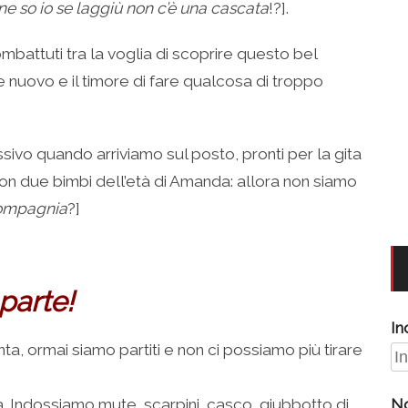
e so io se laggiù non c’è una cascata
!?].
mbattuti tra la voglia di scoprire questo bel
e nuovo e il timore di fare qualcosa di troppo
ssivo quando arriviamo sul posto, pronti per la gita
con due bimbi dell’età di Amanda: allora non siamo
compagnia
?]
parte!
In
ta, ormai siamo partiti e non ci possiamo più tirare
a. Indossiamo mute, scarpini, casco, giubbotto di
N