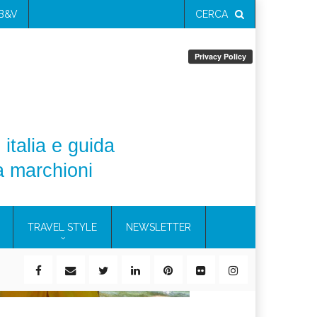
 B&V
CERCA
 italia e guida
a marchioni
TRAVEL STYLE
NEWSLETTER
ile)