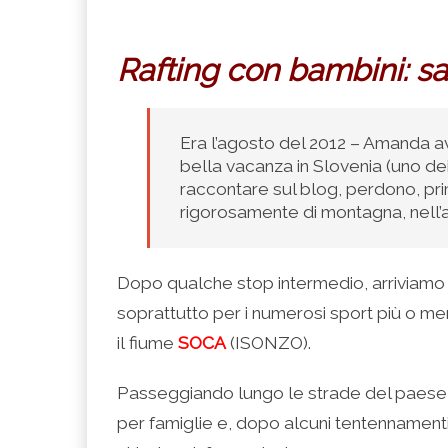
Rafting con bambini: s
Era l’agosto del 2012 – Amanda a
bella vacanza in Slovenia (uno de
raccontare sul blog, perdono, prim
rigorosamente di montagna, nell’a
Dopo qualche stop intermedio, arriviamo
soprattutto per i numerosi sport più o m
il fiume
SOCA
(ISONZO).
Passeggiando lungo le strade del paese, 
per famiglie e, dopo alcuni tentennamenti (