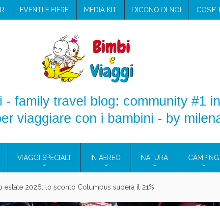
R
EVENTI E FIERE
MEDIA KIT
DICONO DI NOI
COS’E’
 - family travel blog: community #1 in
er viaggiare con i bambini - by milen
VIAGGI SPECIALI
IN AEREO
NATURA
CAMPING
aggio: i prodotti che hanno conquistato la mia valigia (e la pelle sensib
onne 2026: vieni alle Eolie e a Pantelleria!
Villaggio per famiglie in Cilento: il Blue Marine di Marina di Camerota