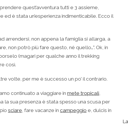
aprendere quest’avventura tutti e 3 assieme,
 ed è stata un’esperienza indimenticabile. Ecco il
 arrendersi, non appena la famiglia si allarga, a
are, non potrò più fare questo, né quello…”. Ok, in
 porselo (magari per qualche anno il trekking
e così.
e volte, per me è successo un po’ il contrario.
amo continuato a viaggiare in
mete tropicali
,
ma la sua presenza è stata spesso una scusa per
mpio
sciare
, fare vacanze in
campeggio
e, dulcis in
La