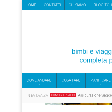
HOME
CONTATTI
CHI SIAMO
BLOG TOU
bimbi e viaggi
completa p
DOVE ANDARE
COSA FARE
PIANIFICARE
Cosmetici solidi in vi
IN EVIDENZA
CONSIGLI PRATICI
Viaggi per d
EOLIE
CAMPANIA