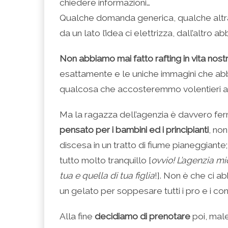
chiedere informazioni…
Qualche domanda generica, qualche altra u
da un lato l’idea ci elettrizza, dall’altro
Non abbiamo mai fatto rafting in vita nost
esattamente e le uniche immagini che abb
qualcosa che accosteremmo volentieri all’
Ma la ragazza dell’agenzia è davvero fer
pensato per i bambini ed i principianti
, no
discesa in un tratto di fiume pianeggiante
tutto molto tranquillo [
ovvio! L’agenzia mic
tua e quella di tua figlia
!]. Non è che ci a
un gelato per soppesare tutti i pro e i con
Alla fine
decidiamo di prenotare
poi, male