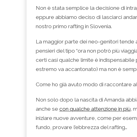
condividere
per
per
per
per
su
condividere
condividere
condividere
stampare
Non è stata semplice la decisione di intr
Facebook
su
su
su
(Si
(Si
Twitter
Google+
LinkedIn
apre
eppure abbiamo deciso di lasciarci andare
apre
(Si
(Si
(Si
in
in
apre
apre
apre
una
una
in
in
in
nuova
nostro primo rafting in Slovenia.
nuova
una
una
una
finestra)
finestra)
nuova
nuova
nuova
finestra)
finestra)
finestra)
La maggior parte dei neo-genitori tende ad
pensieri del tipo “ora non potrò più viaggi
certi casi qualche limite è indispensabile
estremo va accantonato) ma non è sempr
Come ho già avuto modo di raccontare altr
Non solo dopo la nascita di Amanda abbi
anche se
con qualche attenzione in più
, 
iniziare nuove avventure, come per ese
fundo, provare l’ebbrezza del rafting…