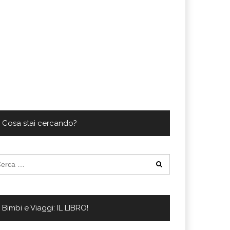
Cosa stai cercando?
cerca
:
Bimbi e Viaggi: IL LIBRO!