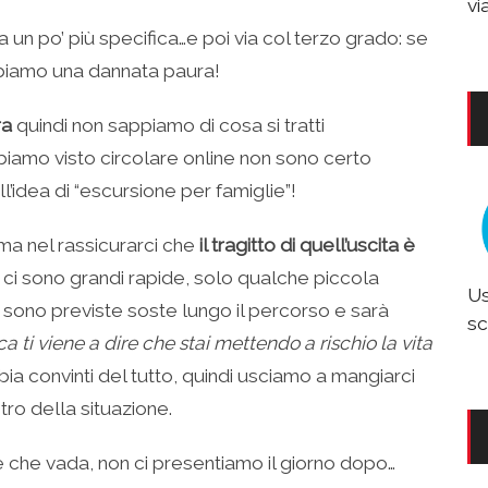
vi
n po’ più specifica…e poi via col terzo grado: se
 abbiamo una dannata paura!
ra
quindi non sappiamo di cosa si tratti
iamo visto circolare online non sono certo
idea di “escursione per famiglie”!
ma nel rassicurarci che
il tragitto di quell’uscita è
n ci sono grandi rapide, solo qualche piccola
Us
; sono previste soste lungo il percorso e sarà
sc
a ti viene a dire che stai mettendo a rischio la vita
bbia convinti del tutto, quindi usciamo a mangiarci
tro della situazione.
 che vada, non ci presentiamo il giorno dopo…