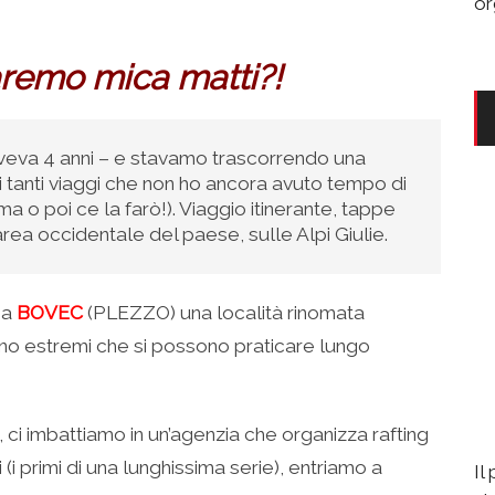
or
aremo mica matti?!
veva 4 anni – e stavamo trascorrendo una
i tanti viaggi che non ho ancora avuto tempo di
a o poi ce la farò!). Viaggio itinerante, tappe
rea occidentale del paese, sulle Alpi Giulie.
 a
BOVEC
(PLEZZO) una località rinomata
eno estremi che si possono praticare lungo
ci imbattiamo in un’agenzia che organizza rafting
i primi di una lunghissima serie), entriamo a
Il