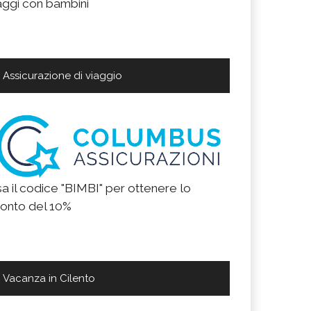
aggi con bambini
Assicurazione di viaggio
a il codice "BIMBI" per ottenere lo
onto del 10%
Vacanza in Cilento