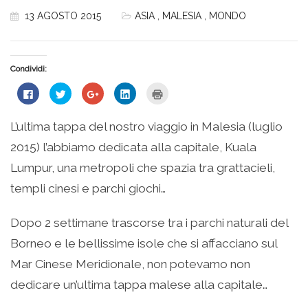
13 AGOSTO 2015
ASIA
,
MALESIA
,
MONDO
Condividi:
Fai
Fai
Fai
Fai
Fai
clic
clic
clic
clic
clic
per
qui
qui
qui
qui
condividere
per
per
per
per
su
condividere
condividere
condividere
stampare
L’ultima tappa del nostro viaggio in Malesia (luglio
Facebook
su
su
su
(Si
(Si
Twitter
Google+
LinkedIn
apre
2015) l’abbiamo dedicata alla capitale, Kuala
apre
(Si
(Si
(Si
in
in
apre
apre
apre
una
una
in
in
in
nuova
Lumpur, una metropoli che spazia tra grattacieli,
nuova
una
una
una
finestra)
finestra)
nuova
nuova
nuova
templi cinesi e parchi giochi…
finestra)
finestra)
finestra)
Dopo 2 settimane trascorse tra i parchi naturali del
Borneo e le bellissime isole che si affacciano sul
Mar Cinese Meridionale, non potevamo non
dedicare un’ultima tappa malese alla capitale…