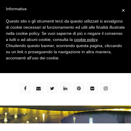
Informativa
×
Questo sito o gli strumenti terzi da questo utilizzati si avvalgono
di cookie necessari al funzionamento ed utili alle finalità illustrate
nella cookie policy. Se vuoi saperne di più o negare il consenso
a tutti o ad alcuni cookie, consulta la
cookie policy
.
Chiudendo questo banner, scorrendo questa pagina, cliccando
su un link o proseguendo la navigazione in altra maniera,
bimbi e viaggi - family travel blog: community #1 in
acconsenti all’uso dei cookie.
italia e guida completa per viaggiare con i bambini -
by milena marchioni