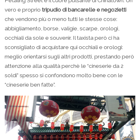
Petaling Street è il cuore pulsante di Chinatown. Un
vero e proprio
tripudio di bancarelle e negozietti
che vendono più o meno tutti le stesse cose:
abbigliamento, borse, valigie, scarpe, orologi,
occhiali da sole e souvenir. Il taxista però ci ha
sconsigliato di acquistare qui occhiali e orologi:
meglio orientarsi sugli altri prodotti, prestando però
attenzione alla qualità perchè le “cineserie da 2
soldi” spesso si confondono molto bene con le
“cineserie ben fatte”.