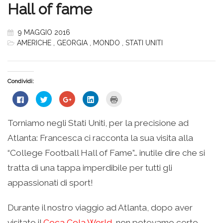
Hall of fame
9 MAGGIO 2016
AMERICHE
,
GEORGIA
,
MONDO
,
STATI UNITI
Condividi:
Fai
Fai
Fai
Fai
Fai
clic
clic
clic
clic
clic
per
qui
qui
qui
qui
condividere
per
per
per
per
su
condividere
condividere
condividere
stampare
Torniamo negli Stati Uniti, per la precisione ad
Facebook
su
su
su
(Si
(Si
Twitter
Google+
LinkedIn
apre
Atlanta: Francesca ci racconta la sua visita alla
apre
(Si
(Si
(Si
in
in
apre
apre
apre
una
una
in
in
in
nuova
“College Football Hall of Fame”… inutile dire che si
nuova
una
una
una
finestra)
finestra)
nuova
nuova
nuova
tratta di una tappa imperdibile per tutti gli
finestra)
finestra)
finestra)
appassionati di sport!
Durante il nostro viaggio ad Atlanta, dopo aver
visitato il
Coca Cola World
, non potevamo certo