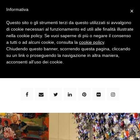
Informativa
×
Questo sito o gli strumenti terzi da questo utilizzati si avvalgono
di cookie necessari al funzionamento ed utili alle finalità illustrate
nella cookie policy. Se vuoi saperne di più o negare il consenso
a tutti o ad alcuni cookie, consulta la
cookie policy
.
Chiudendo questo banner, scorrendo questa pagina, cliccando
su un link o proseguendo la navigazione in altra maniera,
bimbi e viaggi - family travel blog: community #1 in
acconsenti all’uso dei cookie.
italia e guida completa per viaggiare con i bambini -
by milena marchioni