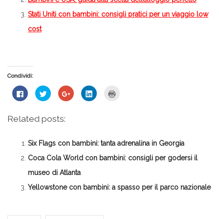
Stati Uniti con bambini: consigli pratici per un viaggio low
cost
Condividi:
Fai
Fai
Fai
Fai
Fai
clic
clic
clic
clic
clic
per
qui
qui
qui
qui
condividere
per
per
per
per
su
condividere
condividere
condividere
stampare
Related posts:
Facebook
su
su
su
(Si
(Si
Twitter
Google+
LinkedIn
apre
apre
(Si
(Si
(Si
in
in
apre
apre
apre
una
Six Flags con bambini: tanta adrenalina in Georgia
una
in
in
in
nuova
nuova
una
una
una
finestra)
finestra)
nuova
nuova
nuova
Coca Cola World con bambini: consigli per godersi il
finestra)
finestra)
finestra)
museo di Atlanta
Yellowstone con bambini: a spasso per il parco nazionale
*Redazione*