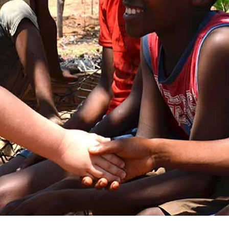
Viaggi per donne 2026: vieni alle Eolie e a Pantell
EOLIE
Villaggio per famiglie in Cilento: il
CAMPANIA