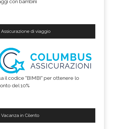
aggi con bambini
Assicurazione di viaggio
a il codice "BIMBI" per ottenere lo
onto del 10%
Vacanza in Cilento