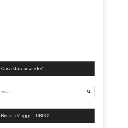
Cosa stai cercando?
cerca
:
Bimbi e Viaggi: IL LIBRO!