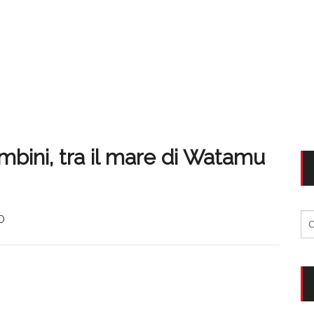
mbini, tra il mare di Watamu
Ri
O
per