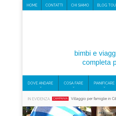
HOME
CONTATTI
CHI SIAMO
BLOG TOU
bimbi e viaggi
completa p
DOVE ANDARE
COSA FARE
PIANIFICARE
Vacanze in campeggio con 
IN EVIDENZA
CAMPEGGIO
Assicu
CONSIGLI PRATICI
CONSI