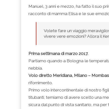
condividere
per
per
per
per
su
condividere
condividere
condividere
stampare
Manuel, 3 anni e mezzo, ha fatto il suo pri
Facebook
su
su
su
(Si
(Si
Twitter
Google+
LinkedIn
apre
racconto di mamma Elisa e le sue emozion
apre
(Si
(Si
(Si
in
in
apre
apre
apre
una
una
in
in
in
nuova
nuova
una
una
una
finestra)
finestra)
nuova
nuova
nuova
finestra)
finestra)
finestra)
Volete fare un viaggio meraviglio
vivere vere emozioni? Allora il Ke
Prima settimana di marzo 2017.
Partiamo quando a Bologna le temperatu
nebbia.
Volo diretto Meridiana, Milano – Momba
rifornimento.
Primo volo intercontinentale di nostro fig
titubanti, temiamo di avere scelto una m
sicura dal punto di vista sanitario, ma pe