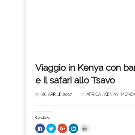
Viaggio in Kenya con ba
e il safari allo Tsavo
26 APRILE 2017
AFRICA
,
KENYA
,
MOND
Condividi:
Fai
Fai
Fai
Fai
Fai
clic
clic
clic
clic
clic
per
qui
qui
qui
qui