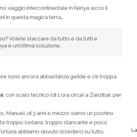
mo viaggio intercontinentale in Kenya: ecco il
i in questa magica terra…
so? Volete staccare da tutto e da tutti e
nya è un’ottima soluzione.
re sono ancora abbastanza gelide e c’è troppa
sa
, con scalo tecnico (di 1 ora circa) a Zanzibar, per
lio, Manuel, di 3 anni e mezzo: siamo un pochino
eta troppo lontana, troppo stancante e poco
La
r fortuna abbiamo dovuto ricrederci su tutto.