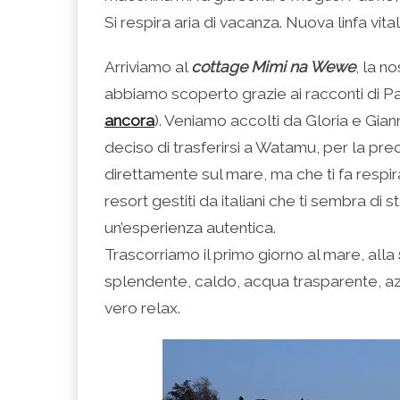
Si respira aria di vacanza. Nuova linfa vit
Arriviamo al
cottage Mimi na Wewe
, la n
abbiamo scoperto grazie ai racconti di Pa
ancora
). Veniamo accolti da Gloria e Gian
deciso di trasferirsi a Watamu, per la prec
direttamente sul mare, ma che ti fa respira
resort gestiti da italiani che ti sembra di s
un’esperienza autentica.
Trascorriamo il primo giorno al mare, alla
splendente, caldo, acqua trasparente, az
vero relax.