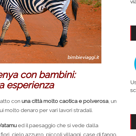
vi
enya con bambini:
Us
ra esperienza
sc
ntatto con
una città molto caotica e polverosa
, un
i molto denaro per vari lavori stradali.
 Watamu
ed il paesaggio che si vede dalla
ori, cielo azzurro, piccoli villaggi, case di fango.