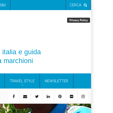
 B&V
CERCA
 italia e guida
a marchioni
TRAVEL STYLE
NEWSLETTER
 la mia valigia (e la pelle sensibile)