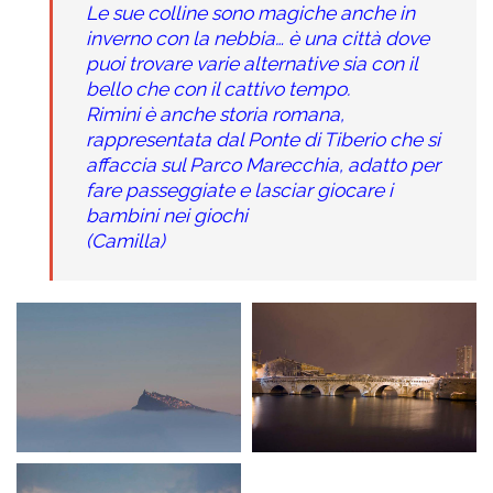
Le sue colline sono magiche anche in
inverno con la nebbia… è una
città dove
puoi trovare varie alternative sia con il
bello che con il cattivo tempo.
Rimini è anche storia romana,
rappresentata dal Ponte di Tiberio che si
affaccia sul Parco Marecchia, adatto per
fare passeggiate e lasciar giocare i
bambini nei giochi
(Camilla)