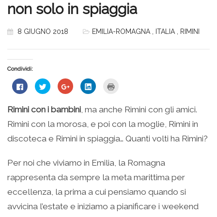
non solo in spiaggia
8 GIUGNO 2018
EMILIA-ROMAGNA
,
ITALIA
,
RIMINI
Condividi:
Fai
Fai
Fai
Fai
Fai
clic
clic
clic
clic
clic
per
qui
qui
qui
qui
condividere
per
per
per
per
su
condividere
condividere
condividere
stampare
Rimini con i bambini
, ma anche Rimini con gli amici.
Facebook
su
su
su
(Si
(Si
Twitter
Google+
LinkedIn
apre
Rimini con la morosa, e poi con la moglie, Rimini in
apre
(Si
(Si
(Si
in
in
apre
apre
apre
una
una
in
in
in
nuova
discoteca e Rimini in spiaggia… Quanti volti ha Rimini?
nuova
una
una
una
finestra)
finestra)
nuova
nuova
nuova
finestra)
finestra)
finestra)
Per noi che viviamo in Emilia, la Romagna
rappresenta da sempre la meta marittima per
eccellenza, la prima a cui pensiamo quando si
avvicina l’estate e iniziamo a pianificare i weekend