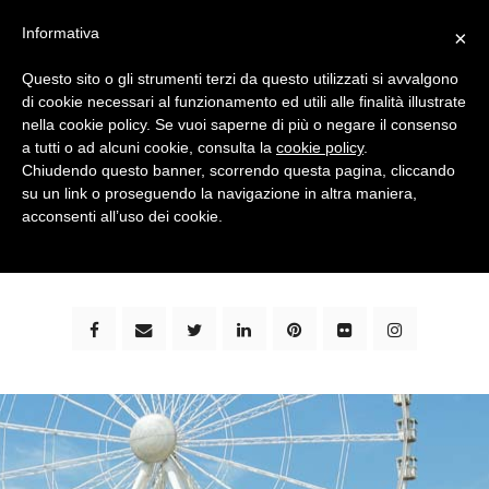
Informativa
×
Questo sito o gli strumenti terzi da questo utilizzati si avvalgono
di cookie necessari al funzionamento ed utili alle finalità illustrate
nella cookie policy. Se vuoi saperne di più o negare il consenso
a tutti o ad alcuni cookie, consulta la
cookie policy
.
Chiudendo questo banner, scorrendo questa pagina, cliccando
su un link o proseguendo la navigazione in altra maniera,
bimbi e viaggi - family travel blog: community #1 in
acconsenti all’uso dei cookie.
italia e guida completa per viaggiare con i bambini -
by milena marchioni