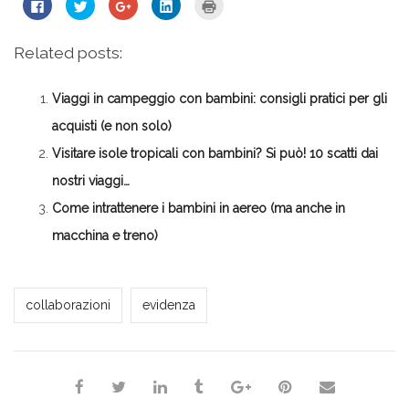
Fai
Fai
Fai
Fai
Fai
clic
clic
clic
clic
clic
per
qui
qui
qui
qui
condividere
per
per
per
per
su
condividere
condividere
condividere
stampare
Related posts:
Facebook
su
su
su
(Si
(Si
Twitter
Google+
LinkedIn
apre
apre
(Si
(Si
(Si
in
in
apre
apre
apre
una
Viaggi in campeggio con bambini: consigli pratici per gli
una
in
in
in
nuova
nuova
una
una
una
finestra)
finestra)
nuova
nuova
nuova
acquisti (e non solo)
finestra)
finestra)
finestra)
Visitare isole tropicali con bambini? Si può! 10 scatti dai
nostri viaggi…
Come intrattenere i bambini in aereo (ma anche in
macchina e treno)
Milena Marchioni
collaborazioni
evidenza