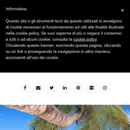
Informativa
×
Questo sito o gli strumenti terzi da questo utilizzati si avvalgono
di cookie necessari al funzionamento ed utili alle finalità illustrate
nella cookie policy. Se vuoi saperne di più o negare il consenso
a tutti o ad alcuni cookie, consulta la
cookie policy
.
Chiudendo questo banner, scorrendo questa pagina, cliccando
su un link o proseguendo la navigazione in altra maniera,
bimbi e viaggi - family travel blog: community #1 in
acconsenti all’uso dei cookie.
italia e guida completa per viaggiare con i bambini -
by milena marchioni