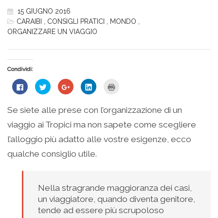
15 GIUGNO 2016
CARAIBI
,
CONSIGLI PRATICI
,
MONDO
,
ORGANIZZARE UN VIAGGIO
Condividi:
Fai
Fai
Fai
Fai
Fai
clic
clic
clic
clic
clic
per
qui
qui
qui
qui
condividere
per
per
per
per
su
condividere
condividere
condividere
stampare
Se siete alle prese con l’organizzazione di un
Facebook
su
su
su
(Si
(Si
Twitter
Google+
LinkedIn
apre
viaggio ai Tropici ma non sapete come scegliere
apre
(Si
(Si
(Si
in
in
apre
apre
apre
una
una
in
in
in
nuova
l’alloggio più adatto alle vostre esigenze, ecco
nuova
una
una
una
finestra)
finestra)
nuova
nuova
nuova
qualche consiglio utile.
finestra)
finestra)
finestra)
Nella stragrande maggioranza dei casi,
un viaggiatore, quando diventa genitore,
tende ad essere più scrupoloso