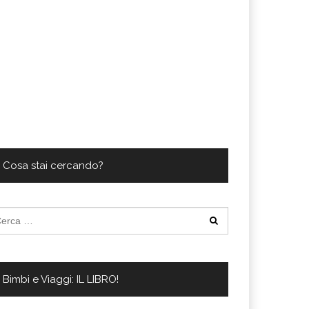
Cosa stai cercando?
cerca
:
Bimbi e Viaggi: IL LIBRO!