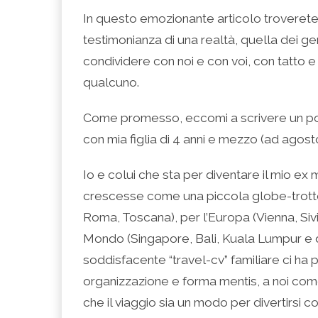
condividere
per
per
per
per
su
condividere
condividere
condividere
stampare
In questo emozionante articolo troverete p
Facebook
su
su
su
(Si
(Si
Twitter
Google+
LinkedIn
apre
testimonianza di una realtà, quella dei g
apre
(Si
(Si
(Si
in
in
apre
apre
apre
una
una
in
in
in
nuova
condividere con noi e con voi, con tatto e
nuova
una
una
una
finestra)
finestra)
nuova
nuova
nuova
qualcuno.
finestra)
finestra)
finestra)
Come promesso, eccomi a scrivere un pos
con mia figlia di 4 anni e mezzo (ad agosto
Io e colui che sta per diventare il mio ex
crescesse come una piccola globe-trotter, p
Roma, Toscana), per l’Europa (Vienna, Sivi
Mondo (Singapore, Bali, Kuala Lumpur e d
soddisfacente “travel-cv” familiare ci ha 
organizzazione e forma mentis, a noi come
che il viaggio sia un modo per divertirsi