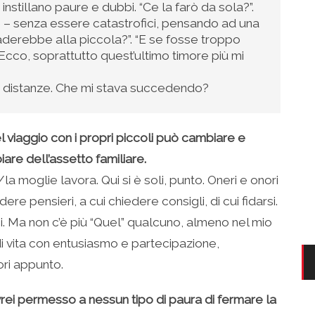
stillano paure e dubbi. “Ce la farò da sola?”.
– senza essere catastrofici, pensando ad una
aderebbe alla piccola?”. “E se fosse troppo
. Ecco, soprattutto quest’ultimo timore più mi
e distanze. Che mi stava succedendo?
l viaggio con i propri piccoli può cambiare e
are dell’assetto familiare.
la moglie lavora. Qui si è soli, punto. Oneri e onori
re pensieri, a cui chiedere consigli, di cui fidarsi.
ici. Ma non c’è più “Quel” qualcuno, almeno nel mio
di vita con entusiasmo e partecipazione,
ori appunto.
rei permesso a nessun tipo di paura di fermare la