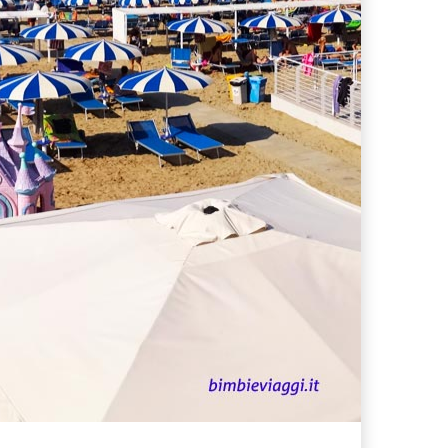
ferta migliore?
 lo sconto Columbus supera il 21%