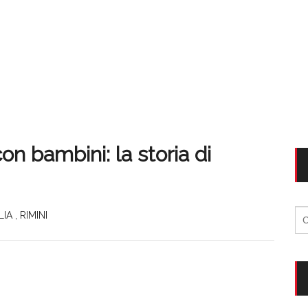
con bambini: la storia di
Ri
LIA
,
RIMINI
per