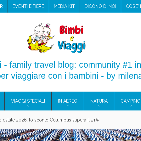
R
EVENTI E FIERE
MEDIA KIT
DICONO DI NOI
COS’E’
 - family travel blog: community #1 in
er viaggiare con i bambini - by milen
VIAGGI SPECIALI
IN AEREO
NATURA
CAMPING
aggio: i prodotti che hanno conquistato la mia valigia (e la pelle sensib
onne 2026: vieni alle Eolie e a Pantelleria!
Villaggio per famiglie in Cilento: il Blue Marine di Marina di Camerota