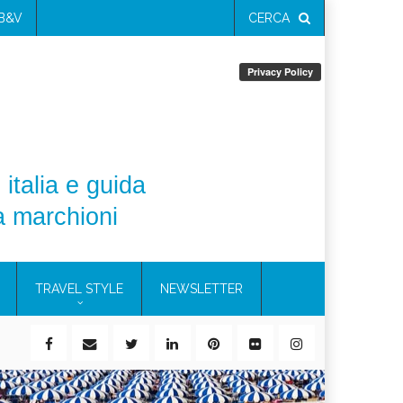
 B&V
CERCA
 italia e guida
a marchioni
TRAVEL STYLE
NEWSLETTER
ile)