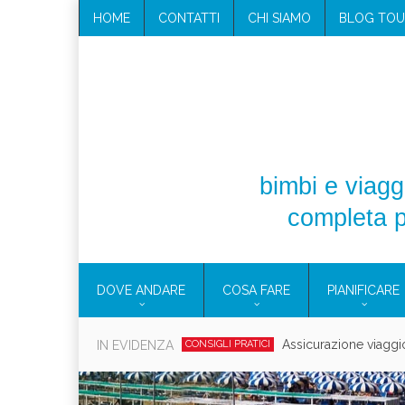
HOME
CONTATTI
CHI SIAMO
BLOG TOU
bimbi e viaggi
completa p
DOVE ANDARE
COSA FARE
PIANIFICARE
Cosmetici solidi in vi
IN EVIDENZA
CONSIGLI PRATICI
Viaggi per d
EOLIE
CAMPANIA