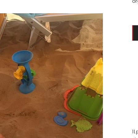
or
Il