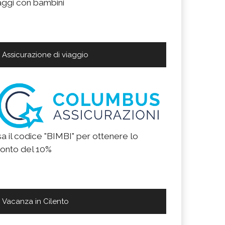
aggi con bambini
Assicurazione di viaggio
a il codice "BIMBI" per ottenere lo
onto del 10%
Vacanza in Cilento