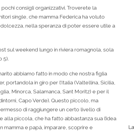
ochi consigli organizzativi. Troverete la
enitori single, che mamma Federica ha voluto
 dolcezza, nella speranza di poter essere utile a
t sul weekend lungo in riviera romagnola, sola
 5).
 marito abbiamo fatto in modo che nostra figlia
ortandola in giro per l’Italia (Valtellina, Sicilia,
glia, Minorca, Salamanca, Sant Moritz) e per il
intorni, Capo Verde). Questo piccolo, ma
permesso di raggiungere un certo livello di
 alla piccola, che ha fatto abbastanza sua l’idea
La
 con mamma e papà, imparare, scoprire e