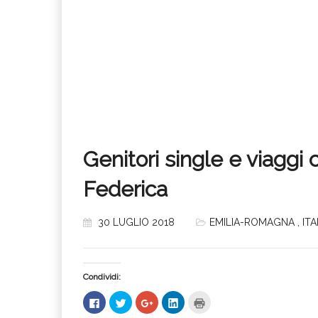
Genitori single e viaggi 
Federica
30 LUGLIO 2018
EMILIA-ROMAGNA
,
ITA
Condividi:
Fai
Fai
Fai
Fai
Fai
clic
clic
clic
clic
clic
per
qui
qui
qui
qui