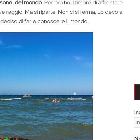
rsone,
del mondo
. Per ora ho il timore di affrontare
e raggio. Ma si riparte. Non ci si ferma. Lo devo a
o deciso di farle conoscere il mondo.
In
N