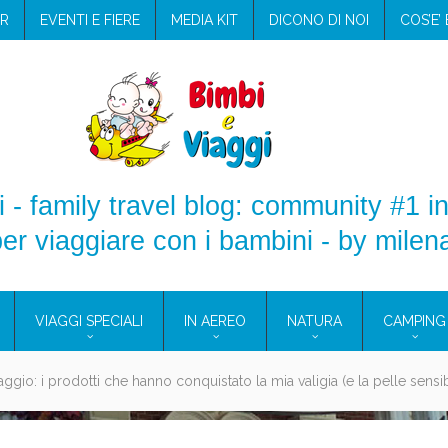
R
EVENTI E FIERE
MEDIA KIT
DICONO DI NOI
COS’E’
 - family travel blog: community #1 in
er viaggiare con i bambini - by milen
VIAGGI SPECIALI
IN AEREO
NATURA
CAMPING
e Eolie e a Pantelleria!
glie in Cilento: il Blue Marine di Marina di Camerota
nze in campeggio con i bambini: come trovare l’offerta migliore?