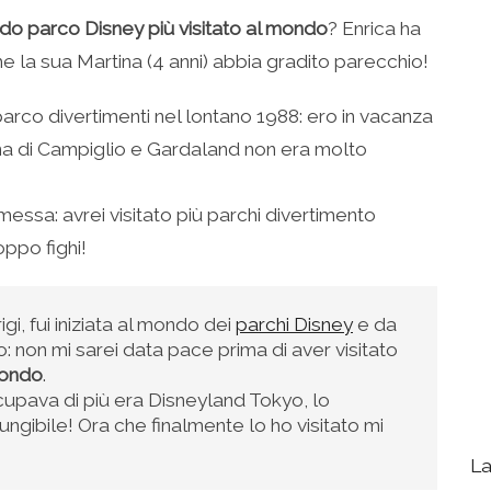
o parco Disney più visitato al mondo
? Enrica ha
he la sua Martina (4 anni) abbia gradito parecchio!
arco divertimenti nel lontano 1988: ero in vacanza
na di Campiglio e Gardaland non era molto
essa: avrei visitato più parchi divertimento
oppo fighi!
gi, fui iniziata al mondo dei
parchi Disney
e da
: non mi sarei data pace prima di aver visitato
 mondo
.
pava di più era Disneyland Tokyo, lo
ngibile! Ora che finalmente lo ho visitato mi
La