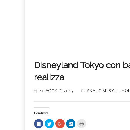
Disneyland Tokyo con ba
realizza
10 AGOSTO 2015
ASIA
,
GIAPPONE
,
MO
Condividi:
Fai
Fai
Fai
Fai
Fai
clic
clic
clic
clic
clic
per
qui
qui
qui
qui