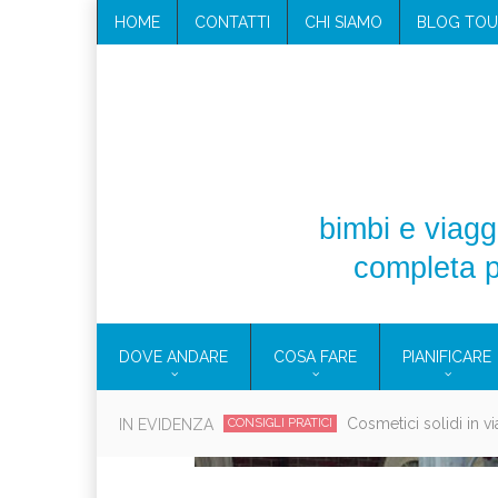
HOME
CONTATTI
CHI SIAMO
BLOG TOU
bimbi e viaggi
completa p
DOVE ANDARE
COSA FARE
PIANIFICARE
Viaggi per donne 2026: vieni all
IN EVIDENZA
EOLIE
Villaggio per fami
CAMPANIA
Vaca
CAMPEGGIO