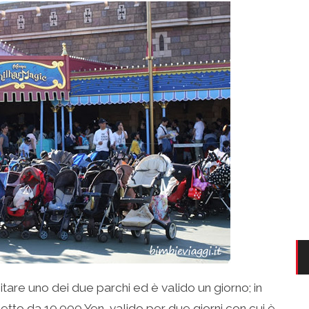
itare uno dei due parchi ed è valido un giorno; in
etto da 10.000 Yen, valido per due giorni con cui è