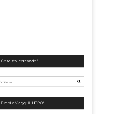
Cosa stai cercando?
cerca
:
Bimbi e Viaggi: IL LIBRO!