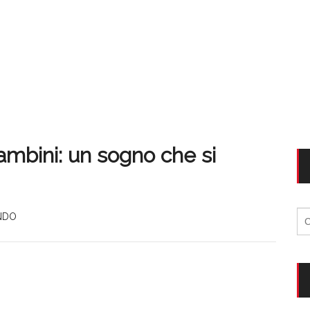
mbini: un sogno che si
Ri
NDO
per