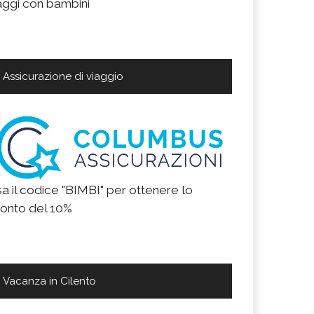
aggi con bambini
Assicurazione di viaggio
a il codice "BIMBI" per ottenere lo
onto del 10%
Vacanza in Cilento