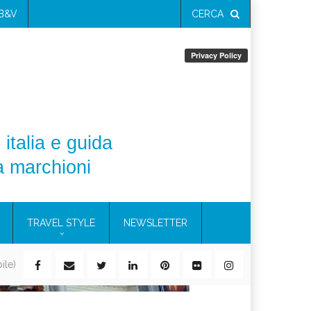
 B&V
CERCA
 italia e guida
a marchioni
TRAVEL STYLE
NEWSLETTER