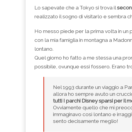
condividere
per
per
per
per
su
condividere
condividere
condividere
stampare
Lo sapevate che a Tokyo si trova il
second
Facebook
su
su
su
(Si
(Si
Twitter
Google+
LinkedIn
apre
realizzato il sogno di visitarlo e sembra c
apre
(Si
(Si
(Si
in
in
apre
apre
apre
una
una
in
in
in
nuova
nuova
una
una
una
finestra)
Ho messo piede per la prima volta in un p
finestra)
nuova
nuova
nuova
finestra)
finestra)
finestra)
con la mia famiglia in montagna a Madon
lontano.
Quel giorno ho fatto a me stessa una prom
possibile, ovunque essi fossero. Erano tr
Nel 1993 durante un viaggio a Pari
allora ho sempre avuto un cruccio
tutti I parchi Disney sparsi per il
Ovviamente quello che mi preoccu
immaginavo così lontano e irraggiu
sento decisamente meglio!