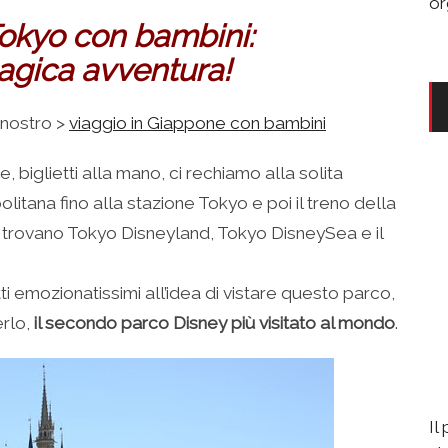
or
okyo con bambini:
agica avventura!
 nostro >
viaggio in Giappone con bambini
 biglietti alla mano, ci rechiamo alla solita
litana fino alla stazione Tokyo e poi il treno della
i trovano Tokyo Disneyland, Tokyo DisneySea e il
ti emozionatissimi all’idea di vistare questo parco,
erlo,
il secondo parco Disney più visitato al mondo
.
Il