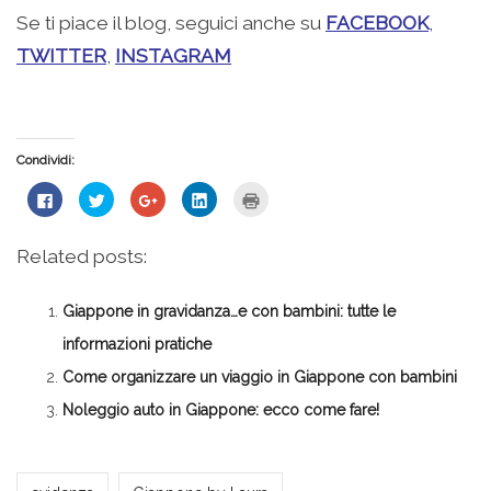
Se ti piace il blog, seguici anche su
FACEBOOK
,
TWITTER
,
INSTAGRAM
Condividi:
Fai
Fai
Fai
Fai
Fai
clic
clic
clic
clic
clic
per
qui
qui
qui
qui
condividere
per
per
per
per
su
condividere
condividere
condividere
stampare
Related posts:
Facebook
su
su
su
(Si
(Si
Twitter
Google+
LinkedIn
apre
apre
(Si
(Si
(Si
in
in
apre
apre
apre
una
Giappone in gravidanza…e con bambini: tutte le
una
in
in
in
nuova
nuova
una
una
una
finestra)
finestra)
nuova
nuova
nuova
informazioni pratiche
finestra)
finestra)
finestra)
Come organizzare un viaggio in Giappone con bambini
Noleggio auto in Giappone: ecco come fare!
*Laura*