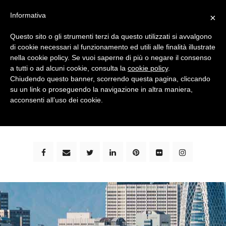
Informativa
×
Questo sito o gli strumenti terzi da questo utilizzati si avvalgono
di cookie necessari al funzionamento ed utili alle finalità illustrate
nella cookie policy. Se vuoi saperne di più o negare il consenso
a tutti o ad alcuni cookie, consulta la
cookie policy
.
Chiudendo questo banner, scorrendo questa pagina, cliccando
su un link o proseguendo la navigazione in altra maniera,
bimbi e viaggi - family travel blog: community #1 in
acconsenti all’uso dei cookie.
italia e guida completa per viaggiare con i bambini -
by milena marchioni