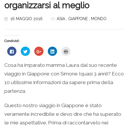
organizzarsi al meglio
16 MAGGIO 2016
ASIA
,
GIAPPONE
,
MONDO
Condividi:
Fai
Fai
Fai
Fai
Fai
clic
clic
clic
clic
clic
per
qui
qui
qui
qui
condividere
per
per
per
per
su
condividere
condividere
condividere
stampare
Cosa ha imparato mamma Laura dal suo recente
Facebook
su
su
su
(Si
(Si
Twitter
Google+
LinkedIn
apre
viaggio in Giappone con Simone (quasi 3 anni)? Ecco
apre
(Si
(Si
(Si
in
in
apre
apre
apre
una
una
in
in
in
nuova
10 utilissime informazioni da sapere prima della
nuova
una
una
una
finestra)
finestra)
nuova
nuova
nuova
partenza.
finestra)
finestra)
finestra)
Questo nostro viaggio in Giappone è stato
veramente incredibile e devo dire che ha superato
le mie aspettative. Prima di raccontarvelo nei